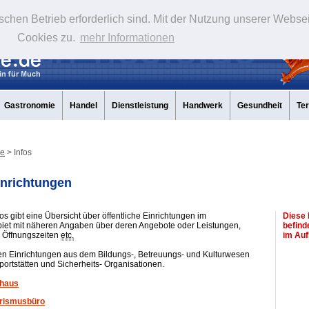
schen Betrieb erforderlich sind. Mit der Nutzung unserer Webse
Cookies zu.
mehr Informationen
Gastronomie
Handel
Dienstleistung
Handwerk
Gesundheit
Te
de
> Infos
Einrichtungen
os gibt eine Übersicht über öffentliche Einrichtungen im
Diese 
et mit näheren Angaben über deren Angebote oder Leistungen,
befind
, Öffnungszeiten
etc.
im Auf
en Einrichtungen aus dem Bildungs-, Betreuungs- und Kulturwesen
ortstätten und Sicherheits- Organisationen.
haus
rismusbüro