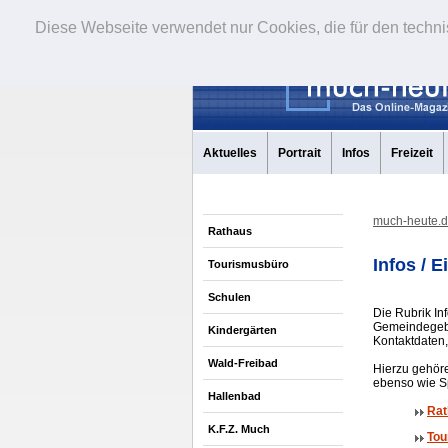
Diese Webseite verwendet nur Cookies, die für den techni
Aktuelles
Portrait
Infos
Freizeit
much-heute.
Rathaus
Infos / 
Tourismusbüro
Schulen
Die Rubrik Inf
Gemeindegebi
Kindergärten
Kontaktdaten
Wald-Freibad
Hierzu gehör
ebenso wie Sp
Hallenbad
Rat
K.F.Z. Much
Tou