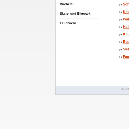
Bücherei
Sch
Kin
Skate- und Bikepark
Wal
Feuerwehr
Hal
K.F
Büc
Ska
Feu
© 20