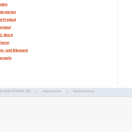
ulen
dergärten
d-Freibad
lenbad
.Z. Much
herei
te- und Bikepark
erwehr
05-2026 STUDIO 242
|
Impressum
|
Datenschutz