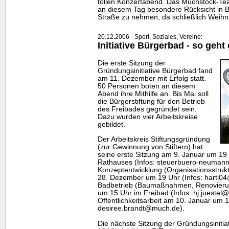
tollen Konzertabend. Das Muchstock-
Te
an diesem Tag besondere Rücksicht in B
Straße zu nehmen, da schließlich Weihnac
20.12.2006 - Sport, Soziales, Vereine:
Initiative Bürgerbad - so geht 
Die erste Sitzung der
Gründungsinitiative Bürgerbad fand
am 11. Dezember mit Erfolg statt.
50 Personen boten an diesem
Abend ihre Mithilfe an. Bis Mai soll
die Bürgerstiftung für den Betrieb
des Freibades gegründet sein.
Dazu wurden vier Arbeitskreise
gebildet.
Der Arbeitskreis Stiftungsgründung
(zur Gewinnung von Stiftern) hat
seine erste Sitzung am 9. Januar um 19
Rathauses (Infos: steuerbuero-neuman
Konzeptentwicklung (Organisationsstruktu
28. Dezember um 19 Uhr (Infos: harti04
Badbetrieb (Baumaßnahmen, Renovierung
um 15 Uhr im Freibad (Infos: hj.juestel@
Öffentlichkeitsarbeit am 10. Januar um 
desiree.brandt@much.de).
Die nächste Sitzung der Gründungsinitia