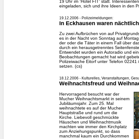
19 Uhr im 'Hotel FIT' statt. Interessente
eingeladen, sich und ihre Ideen in den P
19.12.2006 - Polizeimeldungen:
In Eckhausen waren nächtlic
Zu zwei Aufbrüchen von auf Privatgrun
es in der Nacht von Sonntag auf Monta
der oder die Täter in einem Fall über da
durch ein herausgetrenntes Seitenfenste
Entwendet wurden ein Autoradio und ei
Beobachtungen gemacht hat wird gebeten
Polizeiwache Eitorf unter Telefon 02241
setzen. (cs)
18.12.2006 - Kulturelles, Veranstaltungen, Ges
Weihnachtsfreud und Weihnac
Hervorragend besucht war der
Mucher Weihnachtsmarkt in seinem
Jubiläumsjahr. Zum 25. Mal
weihnachtete es auf der Mucher
Hauptstraße und rund um die
Kirche. Liebevoll geschmückte
Häuschen und Weihnachtmusik
machten wie immer den Kirchplatz
zum Anziehungspunkt, so dass
manchmal kaum ein Durchkommen