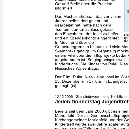
Ort und Stelle über die Projekte
informiert.
Das Mucher Ehepaar, das vor vielen
Jahren selbst dort gelebt und
gearbeitet hat, hatte nach dem
Tsunami den Entschluss gefasst,
den Einwohnern der Insel zu helfen
Die
nör
und ein Spendenkonto eingerichtet.
der
In Much und über die
Gemeindegrenzen hinaus sind viele Me
Skambraks gefolgt. Im Gegenzug möchte
einem Film über die Hilfsprojekte bedan
angekommen ist. So ging beispielsweise
Kinderbuchs "Die Kinder von Pulau Nias"
Niassiches Waisenhaus.
Der Film "Pulau Nias - eine Insel im Wi
15. Dezember um 17 Uhr im Evangelis
gezeigt. (is)
12.12.2006 - Gemeindeverwaltung, Kirchliches,
Jeden Donnerstag Jugendtreff
Bereits seit dem Jahr 2000 gibt es einen
Marienfeld. Der als Gemeinschaftsprojek
Kirchengemeinde Marienfeld und der G
Kindertreff wurde zwei Jahre später au
noch um einen "Offenen Treff" für Juge