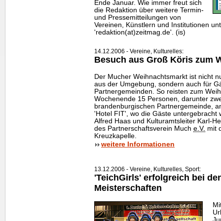
Ende Januar. Wie immer freut sich
die Redaktion über weitere Termin-
und Pressemitteilungen von
Vereinen, Künstlern und Institutionen un
'redaktion(at)zeitmag.de'. (is)
14.12.2006 - Vereine, Kulturelles:
Besuch aus Groß Köris zum 
Der Mucher Weihnachtsmarkt ist nicht n
aus der Umgebung, sondern auch für G
Partnergemeinden. So reisten zum Wei
Wochenende 15 Personen, darunter zwei
brandenburgischen Partnergemeinde, a
'Hotel FIT', wo die Gäste untergebracht 
Alfred Haas und Kulturamtsleiter Karl-He
des Partnerschaftsverein Much
e.V.
mit 
Kreuzkapelle.
weitere Informationen
13.12.2006 - Vereine, Kulturelles, Sport:
'TeichGirls' erfolgreich bei d
Meisterschaften
Mi
Ur
Ju