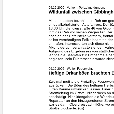
09.12.2006 - Verkehr, Polizeimeldungen:
Wildunfall zwischen Gibbing
Mit dem Leben bezahlte ein Reh am gest
eines alkoholisierten Autofahrers. Der 5
18.30 Uhr die Kreisstraße 46 von Gibbi
ihm das Reh vor seinen Wagen lief. Der 
noch an der Unfallstelle verstarb, front
selbst verständigten Polizeibeamten der
eintrafen, interessierten sich diese nicht 
Alkoholgeruch veranlaßte sie, den Fahrer
Aufgrund des Ergebnisses von stattliche
jährige die Beamten zur Entnahme einer
begleiten, sein Führerschein wurde sicher
09.12.2006 - Wetter, Feuerwehr:
Heftige Orkanböen brachten 
Zweimal mußte die Freiwillige Feuerweh
ausrücken. Die Böen des heftigen Herbs
Orten Bäume umknicken lassen. Einer ha
Stromleitung im Ortsteil Niederbech an
beschädigt. Hier übergaben die Wehrleut
Reparatur an den hinzugerufenen Strom
war es dann Oberdreisbach-Höhe, wo ei
Straße blockierte. (cs)