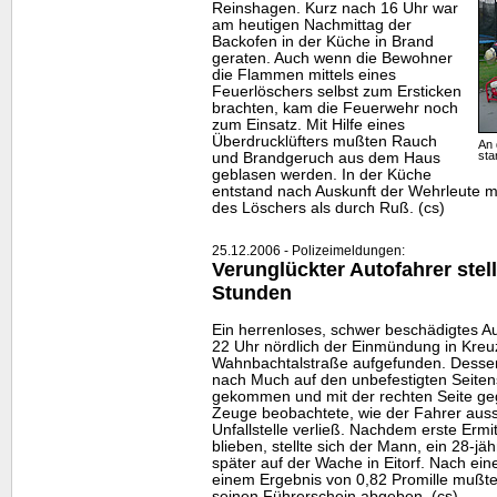
Reinshagen. Kurz nach 16 Uhr war
am heutigen Nachmittag der
Backofen in der Küche in Brand
geraten. Auch wenn die Bewohner
die Flammen mittels eines
Feuerlöschers selbst zum Ersticken
brachten, kam die Feuerwehr noch
zum Einsatz. Mit Hilfe eines
Überdrucklüfters mußten Rauch
An 
sta
und Brandgeruch aus dem Haus
geblasen werden. In der Küche
entstand nach Auskunft der Wehrleute 
des Löschers als durch Ruß. (cs)
25.12.2006 - Polizeimeldungen:
Verunglückter Autofahrer stell
Stunden
Ein herrenloses, schwer beschädigtes 
22 Uhr nördlich der Einmündung in Kreu
Wahnbachtalstraße aufgefunden. Desse
nach Much auf den unbefestigten Seitens
gekommen und mit der rechten Seite geg
Zeuge beobachtete, wie der Fahrer ausst
Unfallstelle verließ. Nachdem erste Ermi
blieben, stellte sich der Mann, ein 28-jä
später auf der Wache in Eitorf. Nach ein
einem Ergebnis von 0,82 Promille mußt
seinen Führerschein abgeben. (cs)