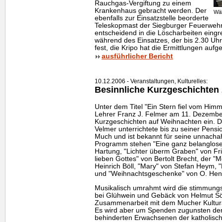
Rauchgas-Vergiftung zu einem
Krankenhaus gebracht werden. Der
Wäh
ebenfalls zur Einsatzstelle beorderte
Teleskopmast der Siegburger Feuerwehr
entscheidend in die Löscharbeiten eingr
während des Einsatzes, der bis 2.30 Uhr
fest, die Kripo hat die Ermittlungen auf
ausführlicher Bericht
10.12.2006 - Veranstaltungen, Kulturelles:
Besinnliche Kurzgeschichten 
Unter dem Titel "Ein Stern fiel vom Himm
Lehrer Franz J. Felmer am 11. Dezembe
Kurzgeschichten auf Weihnachten ein. 
Velmer unterrichtete bis zu seiner Pens
Much und ist bekannt für seine unnachah
Programm stehen "Eine ganz belanglos
Hartung, "Lichter überm Graben" von Fri
lieben Gottes" von Bertolt Brecht, der "
Heinrich Böll, "Mary" von Stefan Heym,
und "Weihnachtsgeschenke" von O. Hen
Musikalisch umrahmt wird die stimmungs
bei Glühwein und Gebäck von Helmut Sönt
Zusammenarbeit mit dem Mucher Kulturam
Es wird aber um Spenden zugunsten der 
behinderten Erwachsenen der katholisch