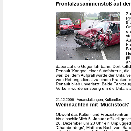
Frontalzusammenstoß auf der
Zu
P
9 
Or
er
st
Au
Fa
Bu
He
jä
an
dabei auf die Gegenfahrbahn. Dort kollid
Renault 'Kangoo' einer Autofahrerin, di
war. Bei dem Aufprall wurde der Unfallver
vom Rettungsdienst zu einem Krankenha
Renault blieb unverletzt. Beide Fahrzeug
Verkehr wurde einspurig um die Unfallste
21.12.2006 - Veranstaltungen, Kulturelles:
Weihnachten mit 'Muchstock'
Obwohl das Kultur- und Freizeitzentru
bis einschließlich 5. Januar offiziell gesc
26. Dezember um 20 Uhr ein Unplugged-
'Chamberdogs', Matthias Bach von 'Sane'