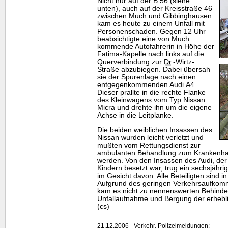
Nicht nur auf der B 56 (siehe
unten), auch auf der Kreisstraße 46
zwischen Much und Gibbinghausen
kam es heute zu einem Unfall mit
Personenschaden. Gegen 12 Uhr
beabsichtigte eine von Much
kommende Autofahrerin in Höhe der
Fatima-Kapelle nach links auf die
Querverbindung zur
Dr.
-Wirtz-
Straße abzubiegen. Dabei übersah
sie der Spurenlage nach einen
entgegenkommenden Audi A4.
Dieser prallte in die rechte Flanke
des Kleinwagens vom Typ Nissan
Micra und drehte ihn um die eigene
Achse in die Leitplanke.
Die beiden weiblichen Insassen des
Nissan wurden leicht verletzt und
mußten vom Rettungsdienst zur
ambulanten Behandlung zum Krankenhau
werden. Von den Insassen des Audi, der
Kindern besetzt war, trug ein sechsjäh
im Gesicht davon. Alle Beteiligten sind
Aufgrund des geringen Verkehrsaufkom
kam es nicht zu nennenswerten Behind
Unfallaufnahme und Bergung der erhebl
(cs)
21.12.2006 - Verkehr, Polizeimeldungen: