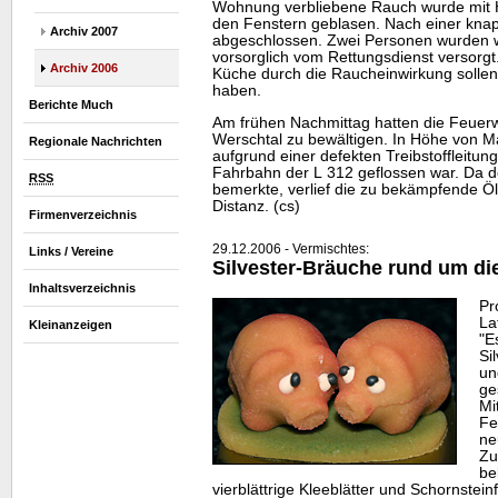
Wohnung verbliebene Rauch wurde mit Hi
den Fenstern geblasen. Nach einer kna
Archiv 2007
abgeschlossen. Zwei Personen wurden
vorsorglich vom Rettungsdienst versorgt
Archiv 2006
Küche durch die Raucheinwirkung sollen
haben.
Berichte Much
Am frühen Nachmittag hatten die Feuerw
Werschtal zu bewältigen. In Höhe von Ma
Regionale Nachrichten
aufgrund einer defekten Treibstoffleitung
Fahrbahn der L 312 geflossen war. Da d
RSS
bemerkte, verlief die zu bekämpfende Öl
Distanz. (cs)
Firmenverzeichnis
29.12.2006 - Vermischtes:
Links / Vereine
Silvester-Bräuche rund um di
Inhaltsverzeichnis
Pr
La
Kleinanzeigen
"E
Si
un
ge
Mi
Fe
ne
Zu
be
vierblättrige Kleeblätter und Schornstei