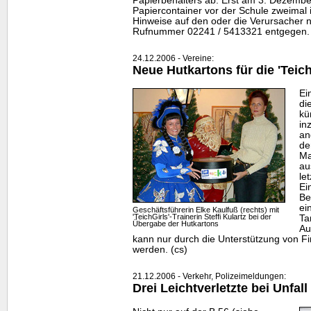
Papierbehälters ab. Erst am 3. Dezember
Papiercontainer vor der Schule zweimal 
Hinweise auf den oder die Verursacher n
Rufnummer 02241 / 5413321 entgegen. 
24.12.2006 - Vereine:
Neue Hutkartons für die 'TeichG
Ei
di
kü
in
an
de
Ma
au
le
Ei
Be
ei
Geschäftsführerin Elke Kaulfuß (rechts) mit
'TeichGirls'-Trainerin Steffi Kulartz bei der
Ta
Übergabe der Hutkartons
Au
kann nur durch die Unterstützung von Fir
werden. (cs)
21.12.2006 - Verkehr, Polizeimeldungen:
Drei Leichtverletzte bei Unfall