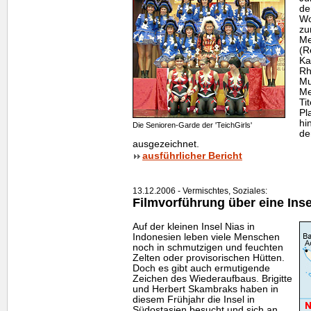
de
Wo
zu
Me
(R
Ka
Rh
Mu
Me
Ti
Pl
hi
Die Senioren-Garde der 'TeichGirls'
de
ausgezeichnet.
ausführlicher Bericht
13.12.2006 - Vermischtes, Soziales:
Filmvorführung über eine Ins
Auf der kleinen Insel Nias in
Indonesien leben viele Menschen
noch in schmutzigen und feuchten
Zelten oder provisorischen Hütten.
Doch es gibt auch ermutigende
Zeichen des Wiederaufbaus. Brigitte
und Herbert Skambraks haben in
diesem Frühjahr die Insel in
Südostasien besucht und sich an