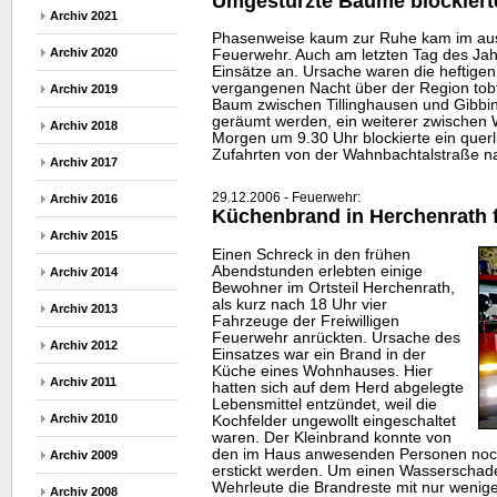
Umgestürzte Bäume blockiert
Archiv 2021
Phasenweise kaum zur Ruhe kam im ausl
Archiv 2020
Feuerwehr. Auch am letzten Tag des Jahr
Einsätze an. Ursache waren die heftigen
vergangenen Nacht über der Region tob
Archiv 2019
Baum zwischen Tillinghausen und Gibb
geräumt werden, ein weiterer zwischen 
Archiv 2018
Morgen um 9.30 Uhr blockierte ein quer
Zufahrten von der Wahnbachtalstraße na
Archiv 2017
29.12.2006 - Feuerwehr:
Archiv 2016
Küchenbrand in Herchenrath 
Archiv 2015
Einen Schreck in den frühen
Abendstunden erlebten einige
Archiv 2014
Bewohner im Ortsteil Herchenrath,
als kurz nach 18 Uhr vier
Archiv 2013
Fahrzeuge der Freiwilligen
Feuerwehr anrückten. Ursache des
Archiv 2012
Einsatzes war ein Brand in der
Küche eines Wohnhauses. Hier
Archiv 2011
hatten sich auf dem Herd abgelegte
Lebensmittel entzündet, weil die
Archiv 2010
Kochfelder ungewollt eingeschaltet
waren. Der Kleinbrand konnte von
den im Haus anwesenden Personen noch
Archiv 2009
erstickt werden. Um einen Wasserschade
Wehrleute die Brandreste mit nur wenige
Archiv 2008