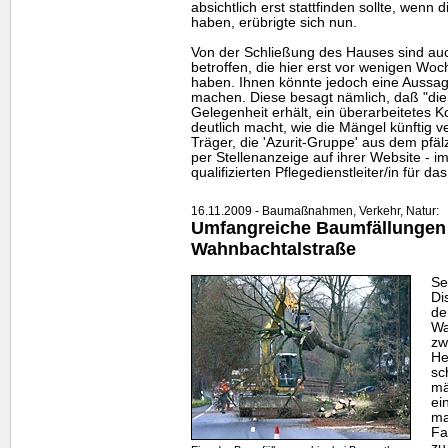
absichtlich erst stattfinden sollte, wenn
haben, erübrigte sich nun.
Von der Schließung des Hauses sind auch
betroffen, die hier erst vor wenigen Wo
haben. Ihnen könnte jedoch eine Aussag
machen. Diese besagt nämlich, daß "die
Gelegenheit erhält, ein überarbeitetes K
deutlich macht, wie die Mängel künftig 
Träger, die 'Azurit-Gruppe' aus dem pfäl
per Stellenanzeige auf ihrer
Website
- i
qualifizierten Pflegedienstleiter/in für 
16.11.2009 - Baumaßnahmen, Verkehr, Natur:
Umfangreiche Baumfällungen 
Wahnbachtalstraße
Se
Di
de
Wa
zw
He
sc
mä
ei
ma
Fa
zu