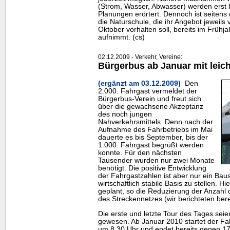
(Strom, Wasser, Abwasser) werden erst 
Planungen erörtert. Dennoch ist seitens 
die Naturschule, die ihr Angebot jeweils 
Oktober vorhalten soll, bereits im Frühja
aufnimmt. (cs)
02.12.2009 - Verkehr, Vereine:
Bürgerbus ab Januar mit leic
(ergänzt am 03.12.2009)
Den
2.000. Fahrgast vermeldet der
Bürgerbus-Verein und freut sich
über die gewachsene Akzeptanz
des noch jungen
Nahverkehrsmittels. Denn nach der
Aufnahme des Fahrbetriebs im Mai
dauerte es bis September, bis der
1.000. Fahrgast begrüßt werden
konnte. Für den nächsten
Tausender wurden nur zwei Monate
benötigt. Die positive Entwicklung
der Fahrgastzahlen ist aber nur ein Bau
wirtschaftlich stabile Basis zu stellen. 
geplant, so die Reduzierung der Anzahl 
des Streckennetzes (wir berichteten bere
Die erste und letzte Tour des Tages seie
gewesen. Ab Januar 2010 startet der Fa
um 8.30 Uhr und endet bereits gegen 17.