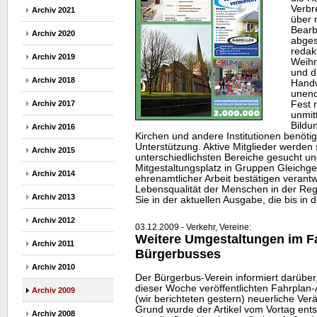
Verbre
Archiv 2021
über 
Bearb
Archiv 2020
abges
redak
Archiv 2019
Weih
und d
Archiv 2018
Handw
unend
Fest 
Archiv 2017
unmit
Bildu
Archiv 2016
Kirchen und andere Institutionen benötig
Unterstützung. Aktive Mitglieder werden 
Archiv 2015
unterschiedlichsten Bereiche gesucht un
Mitgestaltungsplatz in Gruppen Gleichg
Archiv 2014
ehrenamtlicher Arbeit bestätigen verant
Lebensqualität der Menschen in der Re
Archiv 2013
Sie in der aktuellen Ausgabe, die bis in d
Archiv 2012
03.12.2009 - Verkehr, Vereine:
Weitere Umgestaltungen im F
Archiv 2011
Bürgerbusses
Archiv 2010
Der Bürgerbus-Verein informiert darüber
dieser Woche veröffentlichten Fahrplan
Archiv 2009
(wir berichteten gestern) neuerliche Ve
Grund wurde der Artikel vom Vortag ents
Archiv 2008