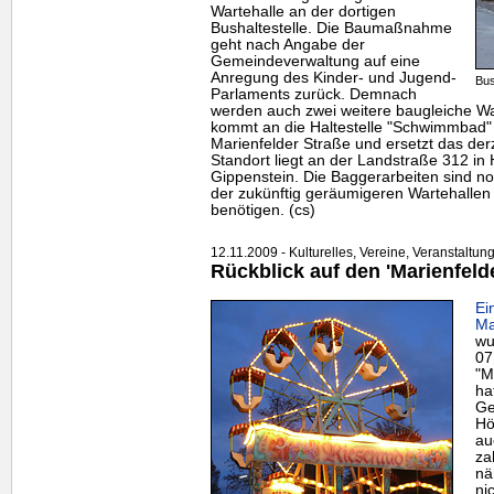
Wartehalle an der dortigen
Bushaltestelle. Die Baumaßnahme
geht nach Angabe der
Gemeindeverwaltung auf eine
Anregung des Kinder- und Jugend-
Bus
Parlaments zurück. Demnach
werden auch zwei weitere baugleiche War
kommt an die Haltestelle "Schwimmbad"
Marienfelder Straße und ersetzt das derz
Standort liegt an der Landstraße 312 i
Gippenstein. Die Baggerarbeiten sind no
der zukünftig geräumigeren Wartehallen
benötigen. (cs)
12.11.2009 - Kulturelles, Vereine, Veranstaltun
Rückblick auf den 'Marienfeld
Ei
Ma
wu
07
"M
ha
Ge
Hö
au
za
nä
ni