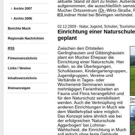
aktuelle Stand ist dort zu finden. Außer
aufgenommen, die ausschließlich samst
Archiv 2007
Mucher Ortszentrum (
Dr.
-Wirtz-Straße,
Lindner Hotel bei Bövingen verbindet.
Archiv 2006
02.12.2009 - Natur, Jugend, Schulen, Tourismus, 
Berichte Much
Einrichtung einer Naturschul
geplant
Regionale Nachrichten
Zwischen den Ortsteilen
RSS
Gerlinghausen und Gibbinghausen
plant ein Mucher Ehepaar die
Firmenverzeichnis
Einrichtung einer Naturschule. Hier
sollen, so die Überlegungen,
Links / Vereine
Schulklassen, Kindergartengruppen,
Jugendgruppen, Vereine und
Inhaltsverzeichnis
Verbände in Tages- oder
Wochenend-Seminaren sowie
Kleinanzeigen
mehrtägigen Ferienfreizeiten an
Fauna und Flora herangeführt und
für den Naturschutz sensibilisiert
Der
(Ar
werden. Auch die Verknüpfung mit
anderen Einrichtungen in Much wie
dem Waldlehrpfad wäre möglich.
Das Konzept wäre ähnlich wie bei
der erfolgreichen 'Naturschule
Aggerbogen' bei Lohmar-
Wahlscheid, die Einrichtung in Much
soll jedoch ohne feste Gebäude