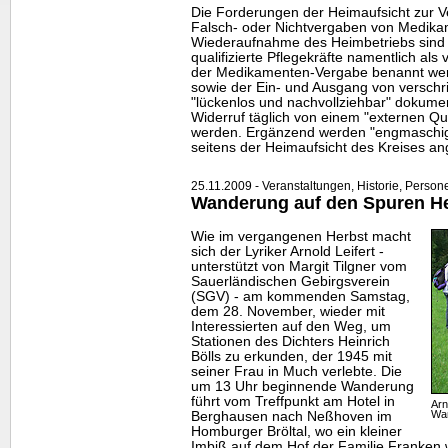
Die Forderungen der Heimaufsicht zur 
Falsch- oder Nichtvergaben von Medika
Wiederaufnahme des Heimbetriebs sind 
qualifizierte Pflegekräfte namentlich als 
der Medikamenten-Vergabe benannt wer
sowie der Ein- und Ausgang von versc
"lückenlos und nachvollziehbar" dokument
Widerruf täglich von einem "externen Qual
werden. Ergänzend werden "engmaschi
seitens der Heimaufsicht des Kreises an
25.11.2009 - Veranstaltungen, Historie, Persone
Wanderung auf den Spuren He
Wie im vergangenen Herbst macht
sich der Lyriker Arnold Leifert -
unterstützt von Margit Tilgner vom
Sauerländischen Gebirgsverein
(SGV) - am kommenden Samstag,
dem 28. November, wieder mit
Interessierten auf den Weg, um
Stationen des Dichters Heinrich
Bölls zu erkunden, der 1945 mit
seiner Frau in Much verlebte. Die
um 13 Uhr beginnende Wanderung
führt vom Treffpunkt am Hotel in
Arn
Wa
Berghausen nach Neßhoven im
Homburger Bröltal, wo ein kleiner
Imbiß auf dem Hof der Familie Franken 