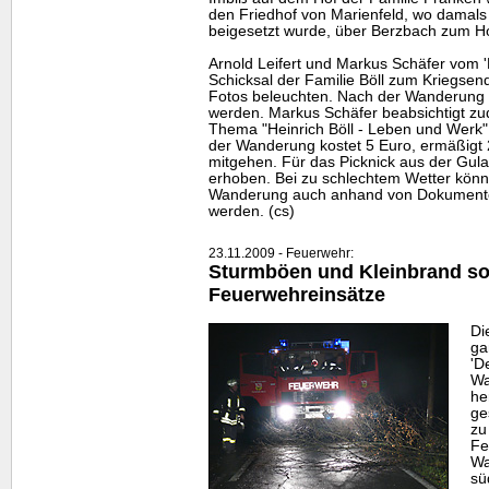
den Friedhof von Marienfeld, wo damals
beigesetzt wurde, über Berzbach zum Ho
Arnold Leifert und Markus Schäfer vom '
Schicksal der Familie Böll zum Kriegse
Fotos beleuchten. Nach der Wanderung 
werden. Markus Schäfer beabsichtigt zu
Thema "Heinrich Böll - Leben und Werk"
der Wanderung kostet 5 Euro, ermäßigt 
mitgehen. Für das Picknick aus der Gu
erhoben. Bei zu schlechtem Wetter könne
Wanderung auch anhand von Dokumente
werden. (cs)
23.11.2009 - Feuerwehr:
Sturmböen und Kleinbrand so
Feuerwehreinsätze
Di
ga
'D
Wa
he
ge
zu
Fe
Wa
sü