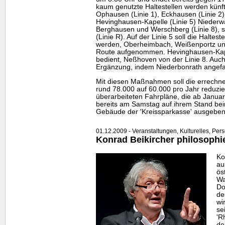
kaum genutzte Haltestellen werden künfti
Ophausen (Linie 1), Eckhausen (Linie 2)
Hevinghausen-Kapelle (Linie 5) Niederwa
Berghausen und Werschberg (Linie 8), 
(Linie R). Auf der Linie 5 soll die Haltest
werden, Oberheimbach, Weißenportz und
Route aufgenommen. Hevinghausen-Kapell
bedient, Neßhoven von der Linie 8. Auch 
Ergänzung, indem Niederbonrath angefa
Mit diesen Maßnahmen soll die errechne
rund 78.000 auf 60.000 pro Jahr reduzier
überarbeiteten Fahrpläne, die ab Januar 
bereits am Samstag auf ihrem Stand be
Gebäude der 'Kreissparkasse' ausgeben
01.12.2009 - Veranstaltungen, Kulturelles, Per
Konrad Beikircher philosophie
Ko
au
ös
Wa
Do
de
wi
se
'R
de