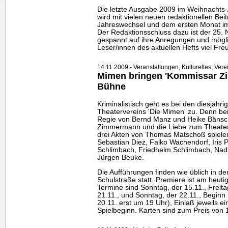
Die letzte Ausgabe 2009 im Weihnachts
wird mit vielen neuen redaktionellen Be
Jahreswechsel und dem ersten Monat im 
Der Redaktionsschluss dazu ist der 25. 
gespannt auf ihre Anregungen und mögli
Leser/innen des aktuellen Hefts viel Freu
14.11.2009 - Veranstaltungen, Kulturelles, Vere
Mimen bringen 'Kommissar Z
Bühne
Kriminalistisch geht es bei den diesjähr
Theatervereins 'Die Mimen' zu. Denn be
Regie von Bernd Manz und Heike Bänsc
Zimmermann und die Liebe zum Theater"
drei Akten von Thomas Matschoß spiele
Sebastian Diez, Falko Wachendorf, Iris P
Schlimbach, Friedhelm Schlimbach, Nadin
Jürgen Beuke.
Die Aufführungen finden wie üblich in d
Schulstraße statt. Premiere ist am heut
Termine sind Sonntag, der 15.11., Freita
21.11., und Sonntag, der 22.11., Beginn 
20.11. erst um 19 Uhr), Einlaß jeweils e
Spielbeginn. Karten sind zum Preis von 1