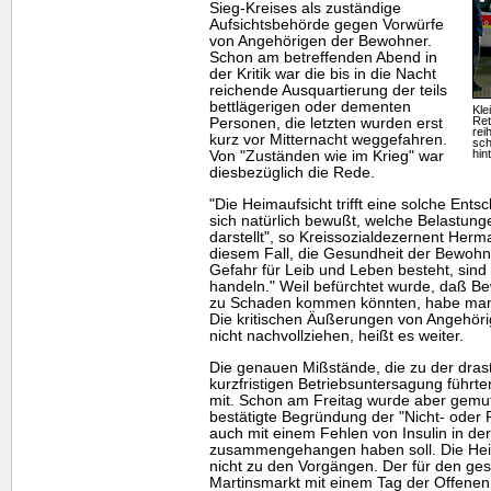
Sieg-Kreises als zuständige
Aufsichtsbehörde gegen Vorwürfe
von Angehörigen der Bewohner.
Schon am betreffenden Abend in
der Kritik war die bis in die Nacht
reichende Ausquartierung der teils
bettlägerigen oder dementen
Kle
Ret
Personen, die letzten wurden erst
rei
kurz vor Mitternacht weggefahren.
sch
hin
Von "Zuständen wie im Krieg" war
diesbezüglich die Rede.
"Die Heimaufsicht trifft eine solche Entsch
sich natürlich bewußt, welche Belastun
darstellt", so Kreissozialdezernent Herm
diesem Fall, die Gesundheit der Bewohne
Gefahr für Leib und Leben besteht, si
handeln." Weil befürchtet wurde, daß 
zu Schaden kommen könnten, habe man 
Die kritischen Äußerungen von Angehör
nicht nachvollziehen, heißt es weiter.
Die genauen Mißstände, die zu der dra
kurzfristigen Betriebsuntersagung führten
mit. Schon am Freitag wurde aber gemutm
bestätigte Begründung der "Nicht- ode
auch mit einem Fehlen von Insulin in der
zusammengehangen haben soll. Die Heim
nicht zu den Vorgängen. Der für den ge
Martinsmarkt mit einem Tag der Offenen 