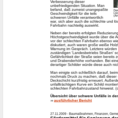
Verbesserung dieser
unbefriedigenden Situation. Man
befand, daß zumeist unangepaßte
Der
Löc
Geschwindigkeit für die teils
(Ar
schweren Unfälle verantwortlich
war, sich aber auch die schlechte und lö
Fahrbahn nachteilig auswirkt.
Neben der bereits erfolgten Reduzierung
Höchstgeschwindigkeit wurde über die A
vor der schlechten Fahrbahn ebenso wie 
diskutiert, auch waren große weiße Holzk
Warnung im Gespräch. Letztere würden
zuständigen 'Landesbetriebs Straßen' sc
Gefährlichkeit der Straße seien bereits 
und Drabenderhöhe vorhanden. Bei eine
derartiger Schilder würde diese auch nic
Man einigte sich schließlich darauf, bei
nochmals Druck zu machen, daß dieser di
Deckschicht kurzfristig erneuert. Außerd
unfallträchtigen Kurve ein Schild montie
schlechten Fahrbahnzustand hinweist. (
Übersicht über schwere Unfälle in de
ausführlicher Bericht
27.11.2009 - Baumaßnahmen, Finanzen, Geme