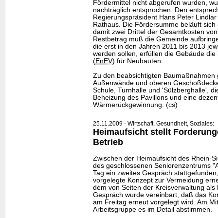
Fördermittel nicht abgerufen wurden, 
nachträglich entsprochen. Den entspre
Regierungspräsident Hans Peter Lindlar
Rathaus. Die Fördersumme beläuft sich 
damit zwei Drittel der Gesamtkosten vo
Restbetrag muß die Gemeinde aufbrin
die erst in den Jahren 2011 bis 2013 jew
werden sollen, erfüllen die Gebäude di
(
EnEV
) für Neubauten.
Zu den beabsichtigten Baumaßnahmen
Außenwände und oberen Geschoßdecke, 
Schule, Turnhalle und 'Sülzberghalle', d
Beheizung des Pavillons und eine dezen
Wärmerückgewinnung. (cs)
25.11.2009 - Wirtschaft, Gesundheit, Soziales:
Heimaufsicht stellt Forderun
Betrieb
Zwischen der Heimaufsicht des Rhein-Si
des geschlossenen Seniorenzentrums "Al
Tag ein zweites Gespräch stattgefunde
vorgelegte Konzept zur Vermeidung erne
dem von Seiten der Kreisverwaltung als 
Gespräch wurde vereinbart, daß das Konz
am Freitag erneut vorgelegt wird. Am Mi
Arbeitsgruppe es im Detail abstimmen.