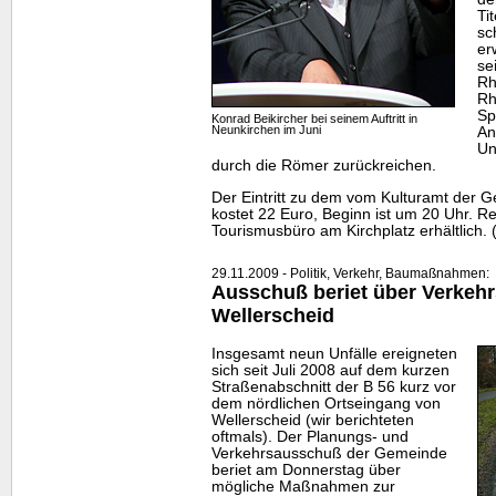
Ti
sc
er
se
Rh
Rh
Sp
Konrad Beikircher bei seinem Auftritt in
Neunkirchen im Juni
An
Un
durch die Römer zurückreichen.
Der Eintritt zu dem vom Kulturamt der 
kostet 22 Euro, Beginn ist um 20 Uhr. R
Tourismusbüro am Kirchplatz erhältlich. (
29.11.2009 - Politik, Verkehr, Baumaßnahmen:
Ausschuß beriet über Verkehrs
Wellerscheid
Insgesamt neun Unfälle ereigneten
sich seit Juli 2008 auf dem kurzen
Straßenabschnitt der B 56 kurz vor
dem nördlichen Ortseingang von
Wellerscheid (wir berichteten
oftmals). Der Planungs- und
Verkehrsausschuß der Gemeinde
beriet am Donnerstag über
mögliche Maßnahmen zur