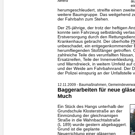
Almera'
a
e
herumgeschleudert, streifte einen zweit
weitere Baumgruppe. Das weitgehend ze
der Fahrbahn zum Stehen.
Der 25-jährige, der trotz der heftigen An
konnte sein Fahrzeug selbständig verlas
Erstversorgung durch den Rettungsdiens
Krankenhaus gebracht. Der überholte
P
unbeschadet, ein entgegenkommender 
herumfliegenden Stoßfänger getroffen. O
zahlreiche Teile des verunfallten Nissa
Ersatzreifen, Teile der Innenverkleidu
und Warndreieck, in weitem Umfeld auf 
und der Weide am Fahrbahnrand. Der D
der Polizei einspurig an der Unfallstelle v
12.11.2009 - Baumaßnahmen, Gemeindeverwalt
Baggerarbeiten für neue gläs
Much
Ein Stück des Hangs unterhalb der
Grundschule Klosterstraße an der
Einmündung der gleichnamigen
Straße in die Wahnbachtalstraße
(L 189) wurde gestern abgebaggert.
Grund ist die geplante
Neuerrichtung einer gläsernen