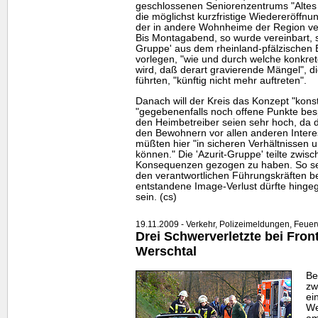
geschlossenen Seniorenzentrums "Altes Kl
die möglichst kurzfristige Wiedereröffn
der in andere Wohnheime der Region ve
Bis Montagabend, so wurde vereinbart, sol
Gruppe' aus dem rheinland-pfälzischen 
vorlegen, "wie und durch welche konkre
wird, daß derart gravierende Mängel", d
führten, "künftig nicht mehr auftreten".
Danach will der Kreis das Konzept "konst
"gegebenenfalls noch offene Punkte be
den Heimbetreiber seien sehr hoch, da 
den Bewohnern vor allen anderen Intere
müßten hier "in sicheren Verhältnissen
können." Die 'Azurit-Gruppe' teilte zwisch
Konsequenzen gezogen zu haben. So seie
den verantwortlichen Führungskräften b
entstandene Image-Verlust dürfte hinge
sein. (cs)
19.11.2009 - Verkehr, Polizeimeldungen, Feuer
Drei Schwerverletzte bei Front
Werschtal
Be
zw
ei
We