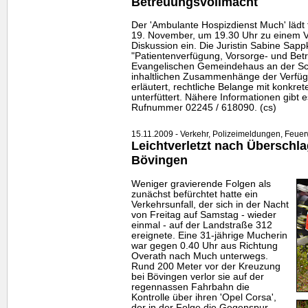
Betreuungsvollmacht
Der 'Ambulante Hospizdienst Much' lädt
19. November, um 19.30 Uhr zu einem V
Diskussion ein. Die Juristin Sabine Sap
"Patientenverfügung, Vorsorge- und Bet
Evangelischen Gemeindehaus an der Sch
inhaltlichen Zusammenhänge der Verfü
erläutert, rechtliche Belange mit konkret
unterfüttert. Nähere Informationen gibt 
Rufnummer 02245 / 618090. (cs)
15.11.2009 - Verkehr, Polizeimeldungen, Feuer
Leichtverletzt nach Überschla
Bövingen
Weniger gravierende Folgen als
zunächst befürchtet hatte ein
Verkehrsunfall, der sich in der Nacht
von Freitag auf Samstag - wieder
einmal - auf der Landstraße 312
ereignete. Eine 31-jährige Mucherin
war gegen 0.40 Uhr aus Richtung
Overath nach Much unterwegs.
Rund 200 Meter vor der Kreuzung
bei Bövingen verlor sie auf der
regennassen Fahrbahn die
Kontrolle über ihren 'Opel Corsa',
der in der Folge die Gegenspur