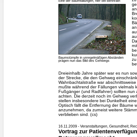
Eine der Baumfällungen, hier bei Bennrath
ge
an
Br
ko
Bä
an
au
a
Da
mi
be
ku
Baumstümpfe in unregelmäßigen Abständen
zu
prägen nun das Bild des Gehwegs
be
Dreieinhalb Jahre später war es nun so
der Strecke, die den Gehweg einschränkt
Wahnbachtalstraße war abschnittsweise 
mußte während der Fällungen vielmals k
Fußgänger (und Radfahrer) sollten nun
achten. Die derzeit noch im Gehweg ve
stellen insbesondere bei Dunkelheit eine
Optisch fällt die Entfernung der Bäume w
anzunehmen, da zumeist weitere Stämme 
verblieben sind. (cs)
16.11.2009 - Veranstaltungen, Gesundheit, Rech
Vortrag zur Patientenverfügu