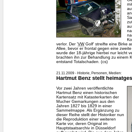
mi
au
an
Sa
zu
au
na
na
Ko
verlor. Der '
VW
Golf' streifte eine Birke
Allee, bevor er frontal gegen eine zweite
wurde der 18-jährige hierbei nur leicht ve
brachten ihn zur Behandlung zu einem
entstand Totalschaden. (cs)
21.11.2009 - Historie, Personen, Medien:
Hartmut Benz stellt heimatges
Vor zwei Jahren veröffentlichte
Hartmut Benz einen historischen
Kartensatz mit Katasterkarten der
Mucher Gemarkungen aus den
Jahren 1827 bis 1829 in einer
Sammelmappe. Als Ergänzung zu
dieser Reihe stellt der Historiker nun
die Reproduktion einer weiteren
Karte vor, deren Original im
Hauptstaatsarchiv in Düsseldorf