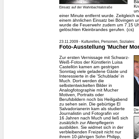
Bä
Kr
Einsatz auf der Wahnbachtalstraße
un
einer Minute entfernt wurde. Zeitgleich 
einem ähnlichen Einsatz bei Bövingen 
wurde die Feuerwehr zudem um 7.15 Uhr
gelöschten Kleinbrandes gerufen. (cs)
23.11.2009 - Kulturelles, Personen, Soziales:
Foto-Ausstellung 'Mucher Mom
Zur ersten Vernissage mit Schwarz-
Weiß-Fotos der Künstlerin Luisa
Castellón kamen am gestrigen
Sonntag viele geladene Gäste und
Interessierte in die 'Schublade' in
Much. Dort werden die
selbstentwickelten Bilder in
Analogfotographie mit Mucher
Motiven, Portraits oder
Berufsbildern noch bis Heiligabend
zu sehen sein. Die gebürtige El
Salvadorianerin kam als studierte
Die
Aus
Journalistin und Fotografin vor
16 Jahren nach Much und ließ sich
zusätzlich zur Altenpflegerin
ausbilden. Sie widmet sich in der
verbleibenden Freizeit nicht nur
ihrem 10-jährigen Sohn Philipp,