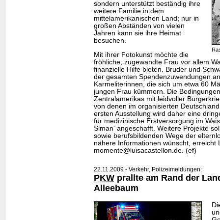
sondern unterstützt beständig ihre
weitere Familie in dem
mittelamerikanischen Land; nur in
großen Abständen von vielen
Jahren kann sie ihre Heimat
besuchen.
Ras
Mit ihrer Fotokunst möchte die
fröhliche, zugewandte Frau vor allem W
finanzielle Hilfe bieten. Bruder und Schw
der gesamten Spendenzuwendungen an 
Karmeliterinnen, die sich um etwa 60 M
jungen Frau kümmern. Die Bedingungen
Zentralamerikas mit leidvoller Bürgerkr
von denen im organisierten Deutschland
ersten Ausstellung wird daher eine drin
für medizinische Erstversorgung im Wai
Siman' angeschafft. Weitere Projekte sol
sowie berufsbildenden Wege der elternlo
nähere Informationen wünscht, erreicht 
momente@luisacastellon.de. (ef)
22.11.2009 - Verkehr, Polizeimeldungen:
PKW
prallte am Rand der Lan
Alleebaum
Di
un
Ge