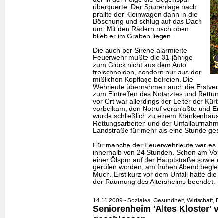
überquerte. Der Spurenlage nach
prallte der Kleinwagen dann in die
Böschung und schlug auf das Dach
um. Mit den Rädern nach oben
blieb er im Graben liegen.
Die auch per Sirene alarmierte
Feuerwehr mußte die 31-jährige
zum Glück nicht aus dem Auto
freischneiden, sondern nur aus der
mißlichen Kopflage befreien. Die
Wehrleute übernahmen auch die Erstvers
zum Eintreffen des Notarztes und Rettun
vor Ort war allerdings der Leiter der Kür
vorbeikam, den Notruf veranlaßte und Ers
wurde schließlich zu einem Krankenhau
Rettungsarbeiten und der Unfallaufnahm
Landstraße für mehr als eine Stunde ge
Für manche der Feuerwehrleute war es be
innerhalb von 24 Stunden. Schon am Vo
einer Ölspur auf der Hauptstraße sowie 
gerufen worden, am frühen Abend begleit
Much. Erst kurz vor dem Unfall hatte die
der Räumung des Altersheims beendet. 
14.11.2009 - Soziales, Gesundheit, Wirtschaft,
Seniorenheim 'Altes Kloster'