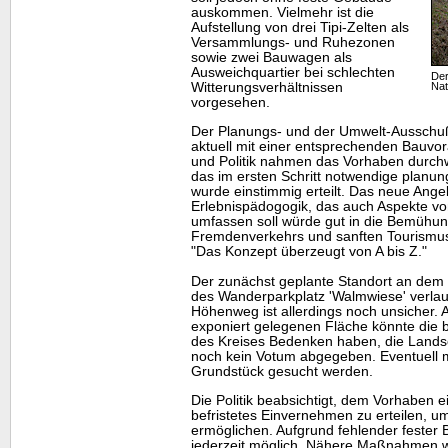
auskommen. Vielmehr ist die
Aufstellung von drei Tipi-Zelten als
Versammlungs- und Ruhezonen
sowie zwei Bauwagen als
Ausweichquartier bei schlechten
Der
Witterungsverhältnissen
Nat
vorgesehen.
Der Planungs- und der Umwelt-Ausschu
aktuell mit einer entsprechenden Bauv
und Politik nahmen das Vorhaben durch
das im ersten Schritt notwendige planu
wurde einstimmig erteilt. Das neue Ang
Erlebnispädogogik, das auch Aspekte v
umfassen soll würde gut in die Bemühun
Fremdenverkehrs und sanften Tourismus
"Das Konzept überzeugt von A bis Z."
Der zunächst geplante Standort an dem 
des Wanderparkplatz 'Walmwiese' verla
Höhenweg ist allerdings noch unsicher. 
exponiert gelegenen Fläche könnte die be
des Kreises Bedenken haben, die Lands
noch kein Votum abgegeben. Eventuell m
Grundstück gesucht werden.
Die Politik beabsichtigt, dem Vorhaben e
befristetes Einvernehmen zu erteilen, u
ermöglichen. Aufgrund fehlender fester
jederzeit möglich. Nähere Maßnahmen w