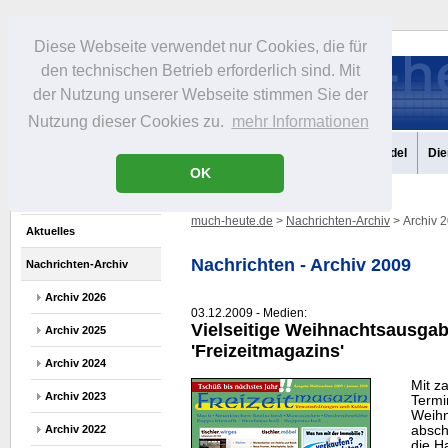
Diese Webseite verwendet nur Cookies, die für
den technischen Betrieb erforderlich sind. Mit
der Nutzung unserer Webseite stimmen Sie der
Nutzung dieser Cookies zu.
mehr Informationen
Aktuelles
Portrait
Infos
Freizeit
Gastronomie
Handel
Die
OK
much-heute.de
>
Nachrichten-Archiv
> Archiv 
Aktuelles
Nachrichten - Archiv 2009
Nachrichten-Archiv
Archiv 2026
03.12.2009 - Medien:
Vielseitige Weihnachtsausga
Archiv 2025
'Freizeitmagazins'
Archiv 2024
Mit za
Archiv 2023
Termi
Weihn
absch
Archiv 2022
die H