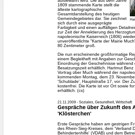
aufbewahrt wird. Die aus dem Jahre
1809 stammende Karte stellt die
älteste kartographische
Gesamtdarstellung des heutigen
Gemeindegebietes dar. Sie zeichnet
Ha
sich durch eine ausgeprägte
Farbigkeit und einen auffälligen Detailre
zur Zeit der Annektierung des Herzogtu
napoleonische Kaiserreich (1806) wieder. 
unveröffentlichte "Karte der Mairie Much
80 Zentimeter groß.
Die nun erscheinende großformatige Re
einem Begleitheft mit Angaben zur Gesch
Einordnung der Geschehnisse während d
Besatzungszeit erhältlich. Hartmut Benz s
Vortrag über Much während der napole
kommenden Montag, dem 23. November, 
'Schublade', Hauptstraße 17, vor. Der Zut
kostenfrei. Die Karte ist vor Ort sowie f
erhältlich. (cs)
21.11.2009 - Soziales, Gesundheit, Wirtschaft:
Gespräche über Zukunft des 
'Klösterchen'
Erste Gespräche haben am gestrigen Fr
des Rhein-Sieg-Kreises, dem 'Verband D
Behindertenhilfe' (VDAB) und dem Betr