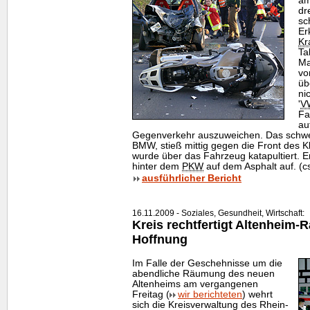
am
dr
sc
Er
Kr
Ta
Ma
vo
üb
ni
'
V
Fa
au
Gegenverkehr auszuweichen. Das schwe
BMW, stieß mittig gegen die Front des 
wurde über das Fahrzeug katapultiert. Er
hinter dem
PKW
auf dem Asphalt auf. (c
ausführlicher Bericht
16.11.2009 - Soziales, Gesundheit, Wirtschaft:
Kreis rechtfertigt Altenheim
Hoffnung
Im Falle der Geschehnisse um die
abendliche Räumung des neuen
Altenheims am vergangenen
Freitag (
wir berichteten
) wehrt
sich die Kreisverwaltung des Rhein-