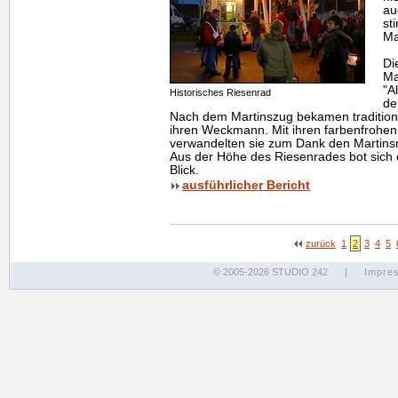
au
st
Ma
Di
Ma
"A
Historisches Riesenrad
de
Nach dem Martinszug bekamen traditione
ihren Weckmann. Mit ihren farbenfrohen
verwandelten sie zum Dank den Martinsm
Aus der Höhe des Riesenrades bot sich 
Blick.
ausführlicher Bericht
zurück
1
2
3
4
5
© 2005-2026 STUDIO 242
|
Impre