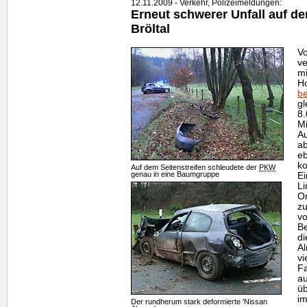
12.11.2009 - Verkehr, Polizeimeldungen:
Erneut schwerer Unfall auf d
Bröltal
V
ve
m
Ho
be
gl
8.
Mi
Au
ab
eb
k
Auf dem Seitenstreifen schleudete der
PKW
genau in eine Baumgruppe
E
Li
Or
z
v
Be
di
A
v
Fa
a
üb
im
Der rundherum stark deformierte 'Nissan