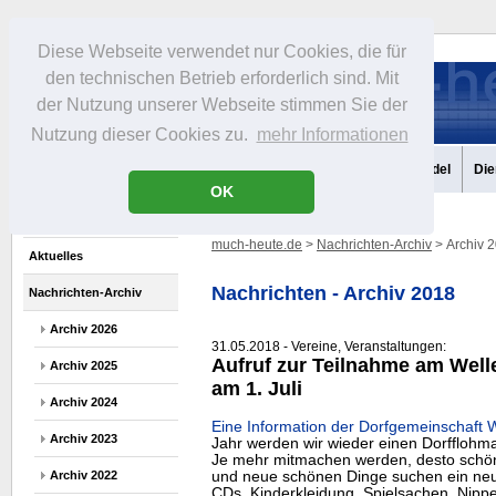
Diese Webseite verwendet nur Cookies, die für
den technischen Betrieb erforderlich sind. Mit
der Nutzung unserer Webseite stimmen Sie der
Nutzung dieser Cookies zu.
mehr Informationen
Aktuelles
Portrait
Infos
Freizeit
Gastronomie
Handel
Die
OK
much-heute.de
>
Nachrichten-Archiv
> Archiv 
Aktuelles
Nachrichten - Archiv 2018
Nachrichten-Archiv
Archiv 2026
31.05.2018 - Vereine, Veranstaltungen:
Aufruf zur Teilnahme am Well
Archiv 2025
am 1. Juli
Archiv 2024
Eine Information der Dorfgemeinschaft W
Archiv 2023
Jahr werden wir wieder einen Dorfflohma
Je mehr mitmachen werden, desto schöne
und neue schönen Dinge suchen ein neue
Archiv 2022
CDs, Kinderkleidung, Spielsachen, Nipp