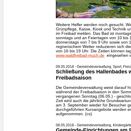
Weitere Helfer werden noch gesucht. W
Grünpflege, Kasse, Kiosk und Technik u
im Freibad melden. Das Bad ist montags,
sonntags und an Feiertagen von 10 bis 1
donnerstags von 7 bis 9 Uhr sowie von 1
regnerischem Wetter reduzieren sich di
von 16 bis 19 Uhr. Die Zeiten können ta
www.waldfreibad-much.de
eingesehen w
09.05.2018 - Gemeindeverwaltung, Sport, Freize
Schließung des Hallenbades 
Freibadsaison
Die Gemeindeverwaltung weist darauf hi
während der Freibadsaison in den Som
vergangenen Sonntag (06.05.) - geschlo
Zeit wird auch die jährliche Grundwartu
am 3. September wieder für Besucher ge
durchgeführten Kursangebote werden er
aufgenommen. (cs)
08.05.2018 - Gemeindeverwaltung, Kindergärte
Gemeinde-Einrichtungen am 9.