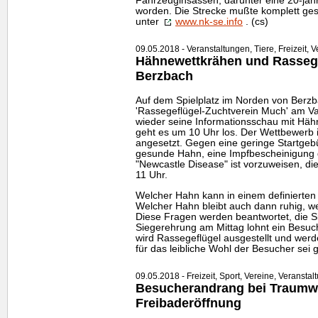
Fahrzeuginsassen, darunter eine 20-jähr
worden. Die Strecke mußte komplett ges
unter
www.nk-se.info
. (cs)
09.05.2018 - Veranstaltungen, Tiere, Freizeit, V
Hähnewettkrähen und Rassege
Berzbach
Auf dem Spielplatz im Norden von Berzba
'Rassegeflügel-Zuchtverein Much' am Vat
wieder seine Informationsschau mit Hähne
geht es um 10 Uhr los. Der Wettbewerb i
angesetzt. Gegen eine geringe Startgeb
gesunde Hahn, eine Impfbescheinigung 
"Newcastle Disease" ist vorzuweisen, die
11 Uhr.
Welcher Hahn kann in einem definierten
Welcher Hahn bleibt auch dann ruhig, 
Diese Fragen werden beantwortet, die S
Siegerehrung am Mittag lohnt ein Besuch
wird Rassegeflügel ausgestellt und werde
für das leibliche Wohl der Besucher sei g
09.05.2018 - Freizeit, Sport, Vereine, Veranstal
Besucherandrang bei Traumwe
Freibaderöffnung