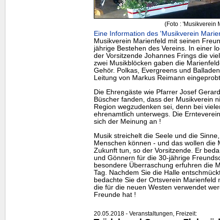
(Foto : 'Musikverein 
Eine Information des 'Musikverein Marien
Musikverein Marienfeld mit seinen Fre
jährige Bestehen des Vereins. In einer 
der Vorsitzende Johannes Frings die vie
zwei Musikblöcken gaben die Marienfeld
Gehör. Polkas,
Evergreens
und Balladen,
Leitung von Markus Reimann eingeprobt
Die Ehrengäste wie Pfarrer Josef Gerar
Büscher fanden, dass der Musikverein n
Region wegzudenken sei, denn bei viele
ehrenamtlich unterwegs. Die Ernteverei
sich der Meinung an !
Musik streichelt die Seele und die Sinne,
Menschen können - und das wollen die M
Zukunft tun, so der Vorsitzende. Er beda
und Gönnern für die 30-jährige Freundsc
besondere Überraschung erfuhren die 
Tag. Nachdem Sie die Halle entschmückt
bedachte Sie der Ortsverein Marienfeld
die für die neuen Westen verwendet wer
Freunde hat !
20.05.2018 - Veranstaltungen, Freizeit: