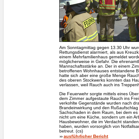
Am Sonntagmittag gegen 13.30 Uhr wu
Rettungsdienst alarmiert, als aus Kreuz
einem Mehrfamilienhaus gemeldet word
möglicherweise in Gefahr. Die ehrenamtl
Mannschaftsstärke an. Der in einem Zi
betroffenen Wohnhauses entstandene Br
hatte sich aber eine große Menge Rau
des oberen Stockwerks konnten das Haus
verlassen, weil Rauch auch ins Treppe
Die Feuerwehr sorgte mittels eines Überd
dem Zimmer aufgestaute Rauch ins Frei
verkohlte Gegenstände wurden nach dra
Brandeinwirkung und den Rußaufschlag e
Sachschaden in dem Raum, bei dem es 
nicht um eine Küche, sondern um ein Ar
Hausbewohner, die im Verdacht standen
haben, wurden vorsorglich von Notfallsa
betreut. (cs)
ausführlicher Bericht