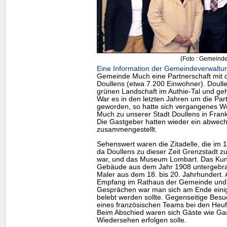
(Foto : Gemeind
Eine Information der Gemeindeverwaltun
Gemeinde Much eine Partnerschaft mit d
Doullens
(etwa 7.200 Einwohner).
Doull
grünen Landschaft im Authie-Tal und g
War es in den letzten Jahren um die Par
geworden, so hatte sich vergangenes 
Much zu unserer Stadt
Doullens
in Fran
Die Gastgeber hatten wieder ein abwec
zusammengestellt.
Sehenswert waren die Zitadelle, die im 
da
Doullens
zu dieser Zeit Grenzstadt z
war, und das Museum Lombart. Das Kun
Gebäude aus dem Jahr 1908 untergebrac
Maler aus dem 18. bis 20. Jahrhundert.
Empfang im Rathaus der Gemeinde und 
Gesprächen war man sich am Ende einig,
belebt werden sollte. Gegenseitige Bes
eines französischen
Teams
bei den Heuf
Beim Abschied waren sich Gäste wie Gas
Wiedersehen erfolgen solle.