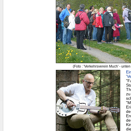
(Foto : 'Verkehrsverein Much' - unten
Ei
'V
"F
St
Th
zu
sc
"M
Er
de
En
de
Ki
di