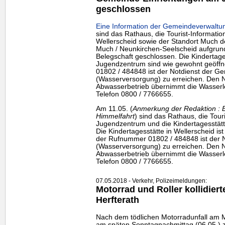
geschlossen
Eine Information der Gemeindeverwaltun
sind das Rathaus, die Tourist-Information
Wellerscheid sowie der Standort Much
Much / Neunkirchen-Seelscheid aufgrund
Belegschaft geschlossen. Die Kindertage
Jugendzentrum sind wie gewohnt geöffn
01802 / 484848 ist der Notdienst der 
(Wasserversorgung) zu erreichen. Den N
Abwasserbetrieb übernimmt die Wasserle
Telefon 0800 / 7766655.
Am 11.05. (
Anmerkung der Redaktion : B
Himmelfahrt
) sind das Rathaus, die Tour
Jugendzentrum und die Kindertagesstätt
Die Kindertagesstätte in Wellerscheid is
der Rufnummer 01802 / 484848 ist der 
(Wasserversorgung) zu erreichen. Den N
Abwasserbetrieb übernimmt die Wasserle
Telefon 0800 / 7766655.
07.05.2018 - Verkehr, Polizeimeldungen:
Motorrad und Roller kollidiert
Herfterath
Nach dem tödlichen Motorradunfall am M
am späten Sonntagnachmittag (06.05.) 