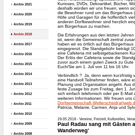
Kurioses, DVDs, Dekoartikel, Bücher, Mö
Archiv 2021
deshalb würden wir uns freuen, wenn s
die Bewohner rund um das Bürgerhaus (
Archiv 2020
Höfe und Garagen für die hoffentlich vie
anderen Dorfbewohner sind herzlich ein
Archiv 2019
am Bürgerhaus zu machen.
Archiv 2018
Die Erfahrungen aus den letzten Jahren
ist, wenn die Gemeinschaft zentral zus
haben wir es örtlich auf das Bürgerhau
Archiv 2017
eingegrenzt. Die Standgebühr beträgt 10
eine Cafeteria mit selbstgebackenem K
Archiv 2016
Der Erlös der Cafeteria sowie die Stand
zuvor auch einem guten Zweck zu Gute 
Archiv 2015
Euch/Sie am 1. Juli von 11 bis 16 Uhr.
Archiv 2014
Verbindlich ? Ja, denn wenn kurzfristig 
eine Handvoll Teilnehmer finden, wäre e
Archiv 2013
Planung und Organisation angeht. Aus d
feste Zusage bis zum Freitag, den 1. Ju
sich einfach telefonisch oder per E-Mail 
Archiv 2012
weiteren Informationen. Wir freuen uns
Dorfgemeinschaft-Wellerscheid(at)web.
Archiv 2011
Patricia, Melanie, Carmen, Anja und Sylv
Archiv 2010
29.05.2018 - Vereine, Freizeit, Kulturelles, Ver
Paul Radau sang mit Gästen a
Archiv 2009
Wanderweg'
Archiv 2008