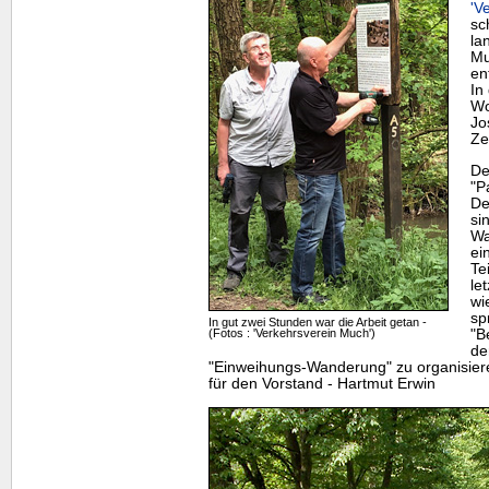
'V
sc
la
Mu
en
In
Wo
Jo
Ze
De
"P
De
si
Wa
ei
Te
le
wi
sp
In gut zwei Stunden war die Arbeit getan -
(Fotos : 'Verkehrsverein Much')
"B
de
"Einweihungs-Wanderung" zu organisier
für den Vorstand - Hartmut Erwin