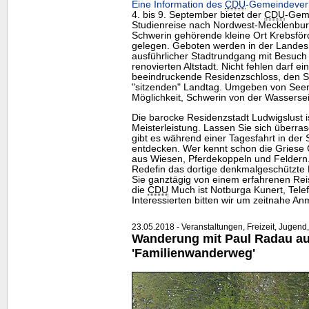
Eine Information des
CDU
-Gemeindever
4. bis 9. September bietet der
CDU
-Gem
Studienreise nach Nordwest-Mecklenburg 
Schwerin gehörende kleine Ort Krebsför
gelegen. Geboten werden in der Landes
ausführlicher Stadtrundgang mit Besuc
renovierten Altstadt. Nicht fehlen darf 
beeindruckende Residenzschloss, den S
"sitzenden" Landtag. Umgeben von Seen b
Möglichkeit, Schwerin von der Wassersei
Die barocke Residenzstadt Ludwigslust i
Meisterleistung. Lassen Sie sich überra
gibt es während einer Tagesfahrt in der
entdecken. Wer kennt schon die Griese 
aus Wiesen, Pferdekoppeln und Feldern.
Redefin das dortige denkmalgeschützte 
Sie ganztägig von einem erfahrenen Reis
die
CDU
Much ist Notburga Kunert, Telef
Interessierten bitten wir um zeitnahe A
23.05.2018 - Veranstaltungen, Freizeit, Jugend,
Wanderung mit Paul Radau a
'Familienwanderweg'