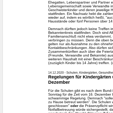
Ehegatten, Lebenspartner und Partner e
Lebensgemeinschaft sowie Verwandte in 
Geschwisterkinder und deren jeweilige 
stattfinden. Ein Nachsatz hebt die zahl
wieder auf, indem es wörtlich heißt, "au
Hausstände oder fünf Personen über 14 
Demnach dürften jedoch keine Treffen i
Bekanntenkreis stattfinden. Doch sind A
Familienanschluß nicht etwa verdammt, 
verbringen zu müssen. Denn die oben 
gelten nur als Ausnahme zu den ohnehi
Kontaktbeschränkungen. Also dürfen sich
Zusammenkünften auch über die Feierta
(Freunde, Verwandte und Bekannte) au
weiteren Haushalt mit einer Beschränku
(zuzüglich Kinder bis 14 Jahre) treffen. (
14.12.2020 - Schulen, Kindergärten, Gesundheit,
Regelungen für Kindergärten 
Dezember
Für die Schulen gibt es nach dem Bund
Sonntag für die Zeit vom 16. Dezember 
schwammige Regelung. Demnach "solle
zu Hause betreut werden". Die Schulen 
geschlossen"
oder
die Präsenzpflicht wi
Notfallbetreuung würde sichergestellt, d