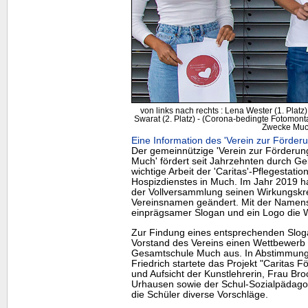
von links nach rechts : Lena Wester (1. Platz
Swarat (2. Platz) - (Corona-bedingte Fotomontag
Zwecke Muc
Eine Information des 'Verein zur Förder
Der gemeinnützige 'Verein zur Förderun
Much' fördert seit Jahrzehnten durch Ge
wichtige Arbeit der 'Caritas'-Pflegestat
Hospizdienstes in Much. Im Jahr 2019 h
der Vollversammlung seinen Wirkungskre
Vereinsnamen geändert. Mit der Namensa
einprägsamer Slogan und ein Logo die 
Zur Findung eines entsprechenden Slog
Vorstand des Vereins einen Wettbewerb 
Gesamtschule Much aus. In Abstimmung m
Friedrich startete das Projekt "Caritas Fo
und Aufsicht der Kunstlehrerin, Frau Bro
Urhausen sowie der Schul-Sozialpädago
die Schüler diverse Vorschläge.