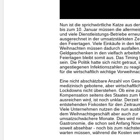
Nun ist die sprichwörtliche Katze aus d
bis zum 10. Januar müssen die allermei
und viele Dienstleistungs-Betriebe erneu
ausgerechnet in der umsatzstärksten Ze
den Feiertagen. Viele Einkäufe in den l
Weihnachten müssen dadurch ausfallen
Geldgeschenken in den vielfach arbeits
Feiertagen bleibt somit aus. Das Timing 
sein. Die Politik hatte sich nicht getrau
angestiegenen Infektionszahlen zu reagie
für die wirtschaftlich wichtige Vorweihnac
Eine nicht abschätzbare Anzahl von Gesc
medizinisch gebotene, aber wirtschaftlic
Lockdowns nicht überstehen. Ob eine zu 
Kompensation seitens des Staates zum 
ausreichen wird, ist noch unklar. Derzeit
entstehenden Fixkosten für den Zeitrau
Viele Unternehmen nutzen die nun aus
dem Weihnachtsgeschäft aber auch zur 
umsatzschwächere Monate. Dies wird nich
Gastronomie, die schon seit Anfang Nov
soweit absehbar - noch bis zum nächsten
warten müssen, während die Kosten weit