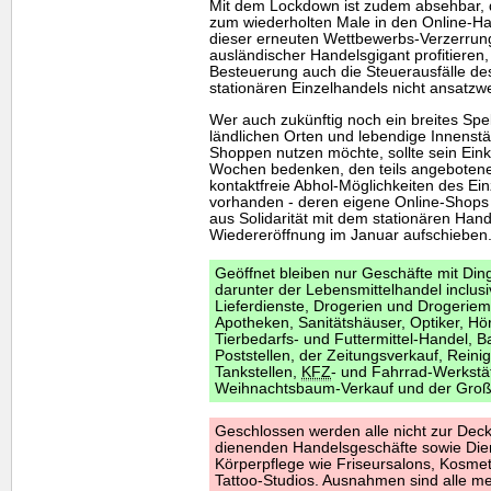
Mit dem Lockdown ist zudem absehbar, 
zum wiederholten Male in den Online-Ha
dieser erneuten Wettbewerbs-Verzerrung d
ausländischer Handelsgigant profitieren, 
Besteuerung auch die Steuerausfälle d
stationären Einzelhandels nicht ansatz
Wer auch zukünftig noch ein breites Sp
ländlichen Orten und lebendige Innens
Shoppen nutzen möchte, sollte sein Eink
Wochen bedenken, den teils angebotene
kontaktfreie Abhol-Möglichkeiten des Ein
vorhanden - deren eigene Online-Shops 
aus Solidarität mit dem stationären Hand
Wiedereröffnung im Januar aufschieben.
Geöffnet bleiben nur Geschäfte mit Din
darunter der Lebensmittelhandel inclu
Lieferdienste, Drogerien und Drogerie
Apotheken, Sanitätshäuser, Optiker, Hör
Tierbedarfs- und Futtermittel-Handel, 
Poststellen, der Zeitungsverkauf, Rein
Tankstellen,
KFZ
- und Fahrrad-Werkstä
Weihnachtsbaum-Verkauf und der Groß
Geschlossen werden alle nicht zur Dec
dienenden Handelsgeschäfte sowie Dien
Körperpflege wie Friseursalons, Kosme
Tattoo-Studios. Ausnahmen sind alle m