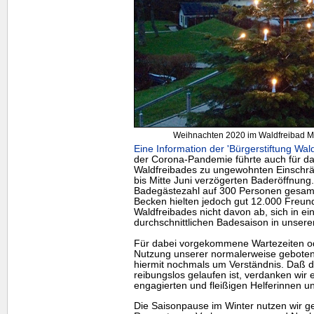
Weihnachten 2020 im Waldfreibad Muc
Eine Information der 'Bürgerstiftung Wal
der Corona-Pandemie führte auch für d
Waldfreibades zu ungewohnten Einschrän
bis Mitte Juni verzögerten Baderöffnun
Badegästezahl auf 300 Personen gesamt 
Becken hielten jedoch gut 12.000 Freu
Waldfreibades nicht davon ab, sich in e
durchschnittlichen Badesaison in unse
Für dabei vorgekommene Wartezeiten od
Nutzung unserer normalerweise gebotene
hiermit nochmals um Verständnis. Daß d
reibungslos gelaufen ist, verdanken wir 
engagierten und fleißigen Helferinnen un
Die Saisonpause im Winter nutzen wir g