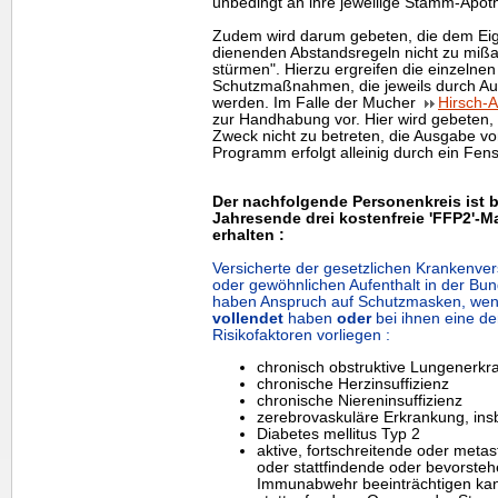
unbedingt an ihre jeweilige Stamm-Apo
Zudem wird darum gebeten, die dem Ei
dienenden Abstandsregeln nicht zu mißa
stürmen". Hierzu ergreifen die einzelnen
Schutzmaßnahmen, die jeweils durch 
werden. Im Falle der Mucher
Hirsch-
zur Handhabung vor. Hier wird gebeten
Zweck nicht zu betreten, die Ausgabe 
Programm erfolgt alleinig durch ein Fen
Der nachfolgende Personenkreis ist b
Jahresende drei kostenfreie 'FFP2'-
erhalten :
Versicherte der gesetzlichen Krankenver
oder gewöhnlichen Aufenthalt in der Bu
haben Anspruch auf Schutzmasken, wen
vollendet
haben
oder
bei ihnen eine d
Risikofaktoren vorliegen :
chronisch obstruktive Lungenerkr
chronische Herzinsuffizienz
chronische Niereninsuffizienz
zerebrovaskuläre Erkrankung, ins
Diabetes mellitus Typ 2
aktive, fortschreitende oder meta
oder stattfindende oder bevorste
Immunabwehr beeinträchtigen ka