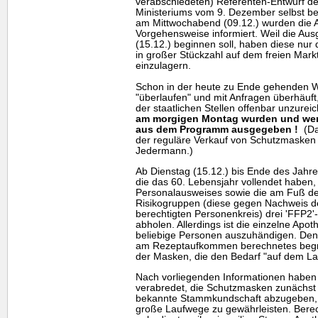
verabschiedeten) Referenten-Entwurf d
Ministeriums vom 9. Dezember selbst b
am Mittwochabend (09.12.) wurden die A
Vorgehensweise informiert. Weil die Au
(15.12.) beginnen soll, haben diese nur
in großer Stückzahl auf dem freien Mark
einzulagern.
Schon in der heute zu Ende gehenden 
"überlaufen" und mit Anfragen überhäuft, 
der staatlichen Stellen offenbar unzurei
am morgigen Montag wurden und wer
aus dem Programm ausgegeben !
(Dav
der reguläre Verkauf von Schutzmasken
Jedermann.)
Ab Dienstag (15.12.) bis Ende des Jahre
die das 60. Lebensjahr vollendet haben
Personalausweises sowie die am Fuß des
Risikogruppen (diese gegen Nachweis d
berechtigten Personenkreis) drei 'FFP2
abholen. Allerdings ist die einzelne Apoth
beliebige Personen auszuhändigen. Denn
am Rezeptaufkommen berechnetes begre
der Masken, die den Bedarf "auf dem La
Nach vorliegenden Informationen haben 
verabredet, die Schutzmasken zunächst n
bekannte Stammkundschaft abzugeben,
große Laufwege zu gewährleisten. Berech