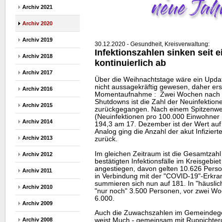
Archiv 2021
Archiv 2020
Archiv 2019
30.12.2020 - Gesundheit, Kreisverwaltung:
Infektionszahlen sinken seit 
Archiv 2018
kontinuierlich ab
Archiv 2017
Über die Weihnachtstage wäre ein Updat
nicht aussagekräftig gewesen, daher erst
Archiv 2016
Momentaufnahme : Zwei Wochen nach B
Shutdowns ist die Zahl der Neuinfektione
Archiv 2015
zurückgegangen. Nach einem Spitzenwer
(Neuinfektionen pro 100.000 Einwohner 
Archiv 2014
194,3 am 17. Dezember ist der Wert auf
Analog ging die Anzahl der akut Infizie
Archiv 2013
zurück.
Im gleichen Zeitraum ist die Gesamtzahl
Archiv 2012
bestätigten Infektionsfälle im Kreisgebie
angestiegen, davon gelten 10.626 Perso
Archiv 2011
in Verbindung mit der "COVID-19"-Erkr
summieren sich nun auf 181. In "häusli
Archiv 2010
"nur noch" 3.500 Personen, vor zwei W
6.000.
Archiv 2009
Auch die Zuwachszahlen im Gemeindegeb
weist Much - gemeinsam mit Ruppichteroth
Archiv 2008