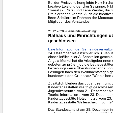
Bei der Preisverleihung lobte Herr Kirch
kreative Leistung der drei Gewinner, Nikl
Swarat (2. Platz) und Lena Wester, die m
Preis erringen konnte. Auch die kreative
ihren Schülern im Rahmen der Mottosuch
Mitglieder des Vorstandes.
21.12.2020 - Gemeindeverwaltung:
Rathaus und Einrichtungen üb
geschlossen
Eine Information der Gemeindeverwaltun
24. Dezember bis einschließlich 3. Janu
einschließlich aller Außenstellen geschl
Angela Merkel hat die Arbeitgeberinnen 
gebeten zu prüfen, ob die Betriebsstät
beziehungsweise Überstundenabbau ode
Lösungen nach den Weihnachtstagen g
bundesweit den Grundsatz "Wir bleiben
Zusätzlich bleiben das Jugendzentrum, d
Kindertagesstätten wie folgt geschlossen
Jugendzentrum : vom 21. Dezember bis
Tourist-Information : vom 23. Dezember 
Kindertagesstätte Hetzenholz : vom 23.
Kindertagesstätte Wellerscheid : vom 2
Das Standesamt ist am 29. Dezember in 