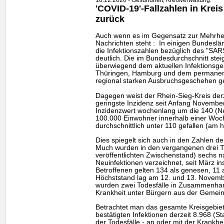
'COVID-19'-Fallzahlen in Kr
zurück
Auch wenn es im Gegensatz zur Mehrhei
Nachrichten steht : In einigen Bundesl
die Infektionszahlen bezüglich des "SARS
deutlich. Die im Bundesdurchschnitt ste
überwiegend dem aktuellen Infektionsg
Thüringen, Hamburg und dem permanent
regional starken Ausbruchsgeschehen g
Dagegen weist der Rhein-Sieg-Kreis der
geringste Inzidenz seit Anfang Novembe
Inzidenzwert wochenlang um die 140 (Ne
100.000 Einwohner innerhalb einer Woch
durchschnittlich unter 110 gefallen (am
Dies spiegelt sich auch in den Zahlen d
Much wurden in den vergangenen drei Ta
veröffentlichten Zwischenstand) sechs n
Neuinfektionen verzeichnet, seit März i
Betroffenen gelten 134 als genesen, 11 al
Höchststand lag am 12. und 13. Novembe
wurden zwei Todesfälle in Zusammenhan
Krankheit unter Bürgern aus der Gemein
Betrachtet man das gesamte Kreisgebiet
bestätigten Infektionen derzeit 8.968 (St
der Todesfälle - an oder mit der Krankhei