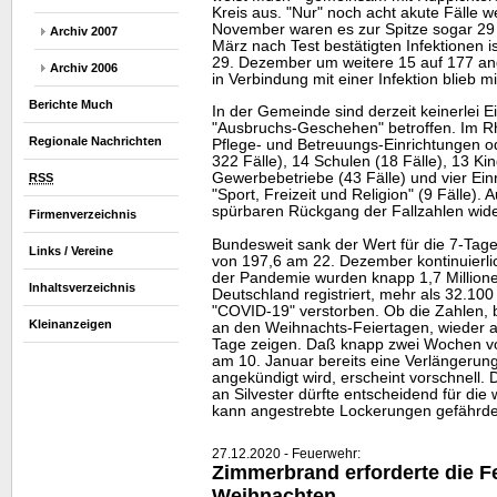
Kreis aus. "Nur" noch acht akute Fälle w
November waren es zur Spitze sogar 29 
Archiv 2007
März nach Test bestätigten Infektionen 
29. Dezember um weitere 15 auf 177 an
Archiv 2006
in Verbindung mit einer Infektion blieb m
Berichte Much
In der Gemeinde sind derzeit keinerlei 
"Ausbruchs-Geschehen" betroffen. Im Rh
Regionale Nachrichten
Pflege- und Betreuungs-Einrichtungen o
322 Fälle), 14 Schulen (18 Fälle), 13 Kin
Gewerbebetriebe (43 Fälle) und vier Ei
RSS
"Sport, Freizeit und Religion" (9 Fälle). 
spürbaren Rückgang der Fallzahlen wide
Firmenverzeichnis
Bundesweit sank der Wert für die 7-Tag
Links / Vereine
von 197,6 am 22. Dezember kontinuierlic
der Pandemie wurden knapp 1,7 Millionen 
Inhaltsverzeichnis
Deutschland registriert, mehr als 32.100
"COVID-19" verstorben. Ob die Zahlen, b
Kleinanzeigen
an den Weihnachts-Feiertagen, wieder a
Tage zeigen. Daß knapp zwei Wochen 
am 10. Januar bereits eine Verlängerun
angekündigt wird, erscheint vorschnell.
an Silvester dürfte entscheidend für die
kann angestrebte Lockerungen gefährde
27.12.2020 - Feuerwehr:
Zimmerbrand erforderte die 
Weihnachten