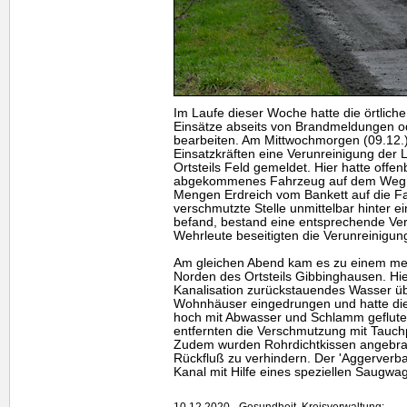
Im Laufe dieser Woche hatte die örtliche
Einsätze abseits von Brandmeldungen od
bearbeiten. Am Mittwochmorgen (09.12.
Einsatzkräften eine Verunreinigung der
Ortsteils Feld gemeldet. Hier hatte offe
abgekommenes Fahrzeug auf dem Weg 
Mengen Erdreich vom Bankett auf die Fa
verschmutzte Stelle unmittelbar hinter 
befand, bestand eine entsprechende Ve
Wehrleute beseitigten die Verunreinigun
Am gleichen Abend kam es zu einem mehr
Norden des Ortsteils Gibbinghausen. Hi
Kanalisation zurückstauendes Wasser üb
Wohnhäuser eingedrungen und hatte die 
hoch mit Abwasser und Schlamm geflute
entfernten die Verschmutzung mit Tau
Zudem wurden Rohrdichtkissen angebrac
Rückfluß zu verhindern. Der 'Aggerverb
Kanal mit Hilfe eines speziellen Saugwag
10.12.2020 - Gesundheit, Kreisverwaltung: