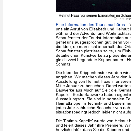
Helmut Haas vor seinen Exponaten im Schaufe
Tourist-Inf
Eine Information des Tourismusbüros :
V
uns ein Anruf von Elisabeth und Helmut 
während der Advents- und Weihnachtszei
Schaufenster der Tourist-Information aus
gefiel uns ausgesprochen gut, denn vor
die Idee, ob man nicht innerhalb des Or
Schaufenstern platzieren sollte, um Ei
detailreichen Kunstwerke zu präsentier
gleich zwei begnadete Krippenbauer : H
Schmitz.
Die Idee der Krippenfenster werden wir 
angehen. Wir machen dieses Jahr den An
Ausstellung von Helmut Haas in unserem
Mitte Januar zu besuchen. Dabei warte
Bauwerke aus Much auf Sie : die 'Germa
Kapelle'. Beide Bauwerke haben eigentl
Ausstellungsort. Sie sind in normalen Ze
Heimatkrippe im Technik- und Bauernm
jedes Jahr zahlreiche Besucher von nah 
situationsbedingt jedoch leider nicht au
Die 'Fatima-Kapelle' wurde von Helmut Haa
und feiert dieses Jahr ihre Premiere. W
herzlich dafür, dass Sie die Krippen und 