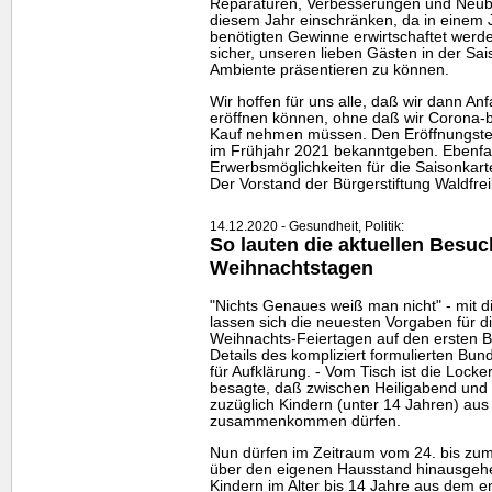
Reparaturen, Verbesserungen und Neuba
diesem Jahr einschränken, da in einem 
benötigten Gewinne erwirtschaftet werd
sicher, unseren lieben Gästen in der S
Ambiente präsentieren zu können.
Wir hoffen für uns alle, daß wir dann An
eröffnen können, ohne daß wir Corona-
Kauf nehmen müssen. Den Eröffnungster
im Frühjahr 2021 bekanntgeben. Ebenfa
Erwerbsmöglichkeiten für die Saisonkarte
Der Vorstand der Bürgerstiftung Waldfr
14.12.2020 - Gesundheit, Politik:
So lauten die aktuellen Besu
Weihnachtstagen
"Nichts Genaues weiß man nicht" - mit 
lassen sich die neuesten Vorgaben für 
Weihnachts-Feiertagen auf den ersten B
Details des kompliziert formulierten Bu
für Aufklärung. - Vom Tisch ist die Loc
besagte, daß zwischen Heiligabend und
zuzüglich Kindern (unter 14 Jahren) aus 
zusammenkommen dürfen.
Nun dürfen im Zeitraum vom 24. bis zum
über den eigenen Hausstand hinausgeh
Kindern im Alter bis 14 Jahre aus dem e