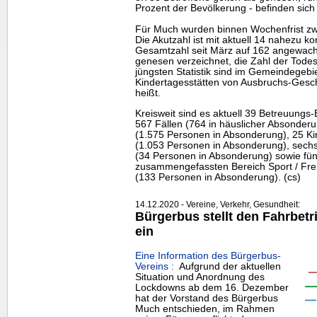
Prozent der Bevölkerung - befinden sich
Für Much wurden binnen Wochenfrist zwöl
Die Akutzahl ist mit aktuell 14 nahezu ko
Gesamtzahl seit März auf 162 angewach
genesen verzeichnet, die Zahl der Todesf
jüngsten Statistik sind im Gemeindegebie
Kindertagesstätten von Ausbruchs-Gesche
heißt.
Kreisweit sind es aktuell 39 Betreuungs-
567 Fällen (764 in häuslicher Absonderu
(1.575 Personen in Absonderung), 25 Ki
(1.053 Personen in Absonderung), sechs
(34 Personen in Absonderung) sowie fün
zusammengefassten Bereich Sport / Freize
(133 Personen in Absonderung). (cs)
14.12.2020 - Vereine, Verkehr, Gesundheit:
Bürgerbus stellt den Fahrbetri
ein
Eine Information des Bürgerbus-
Vereins :
Aufgrund der aktuellen
Situation und Anordnung des
Lockdowns ab dem 16. Dezember
hat der Vorstand des Bürgerbus
Much entschieden, im Rahmen