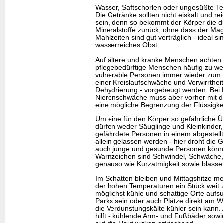
Wasser, Saftschorlen oder ungesüßte Te
Die Getränke sollten nicht eiskalt und 
sein, denn so bekommt der Körper die d
Mineralstoffe zurück, ohne dass der Magen
Mahlzeiten sind gut verträglich - ideal 
wasserreiches Obst.
Auf ältere und kranke Menschen achten 
pflegebedürftige Menschen häufig zu wen
vulnerable Personen immer wieder zum 
einer Kreislaufschwäche und Verwirrthei
Dehydrierung - vorgebeugt werden. Bei
Nierenschwäche muss aber vorher mit d
eine mögliche Begrenzung der Flüssigkeit
Um eine für den Körper so gefährliche Ü
dürfen weder Säuglinge und Kleinkinder
gefährdete Personen in einem abgestell
allein gelassen werden - hier droht die 
auch junge und gesunde Personen können
Warnzeichen sind Schwindel, Schwäche,
genauso wie Kurzatmigkeit sowie blasse
Im Schatten bleiben und Mittagshitze 
der hohen Temperaturen ein Stück weit 
möglichst kühle und schattige Orte auf
Parks sein oder auch Plätze direkt am 
die Verdunstungskälte kühler sein kann
hilft - kühlende Arm- und Fußbäder sow