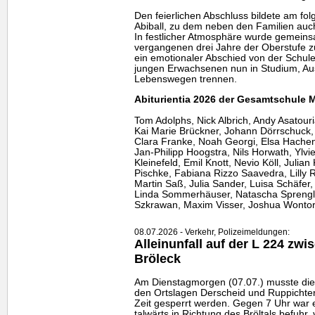
Den feierlichen Abschluss bildete am fol
Abiball, zu dem neben den Familien auc
In festlicher Atmosphäre wurde gemeinsa
vergangenen drei Jahre der Oberstufe zu
ein emotionaler Abschied von der Schule
jungen Erwachsenen nun in Studium, Au
Lebenswegen trennen.
Abiturientia 2026 der Gesamtschule 
Tom Adolphs, Nick Albrich, Andy Asatour
Kai Marie Brückner, Johann Dörrschuck,
Clara Franke, Noah Georgi, Elsa Hachenb
Jan-Philipp Hoogstra, Nils Horwath, Ylv
Kleinefeld, Emil Knott, Nevio Köll, Juli
Pischke, Fabiana Rizzo Saavedra, Lilly R
Martin Saß, Julia Sander, Luisa Schäfer,
Linda Sommerhäuser, Natascha Sprengler
Szkrawan, Maxim Visser, Joshua Wontora
08.07.2026 - Verkehr, Polizeimeldungen:
Alleinunfall auf der L 224 zw
Bröleck
Am Dienstagmorgen (07.07.) musste di
den Ortslagen Derscheid und Ruppichter
Zeit gesperrt werden. Gegen 7 Uhr war 
talwärts in Richtung des Bröltals befuhr