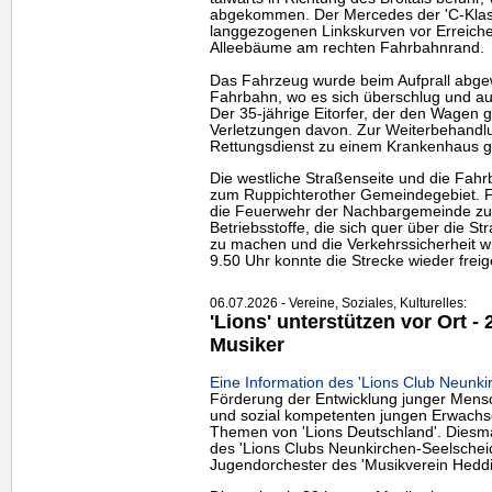
abgekommen. Der Mercedes der 'C-Klasse'
langgezogenen Linkskurven vor Erreich
Alleebäume am rechten Fahrbahnrand.
Das Fahrzeug wurde beim Aufprall abgew
Fahrbahn, wo es sich überschlug und a
Der 35-jährige Eitorfer, der den Wagen ge
Verletzungen davon. Zur Weiterbehandl
Rettungsdienst zu einem Krankenhaus g
Die westliche Straßenseite und die Fahr
zum Ruppichterother Gemeindegebiet. F
die Feuerwehr der Nachbargemeinde zu
Betriebsstoffe, die sich quer über die Str
zu machen und die Verkehrssicherheit w
9.50 Uhr konnte die Strecke wieder frei
06.07.2026 - Vereine, Soziales, Kulturelles:
'Lions' unterstützen vor Ort -
Musiker
Eine Information des 'Lions Club Neunki
Förderung der Entwicklung junger Mens
und sozial kompetenten jungen Erwachse
Themen von 'Lions Deutschland'. Diesma
des 'Lions Clubs Neunkirchen-Seelscheid'
Jugendorchester des 'Musikverein Hedd