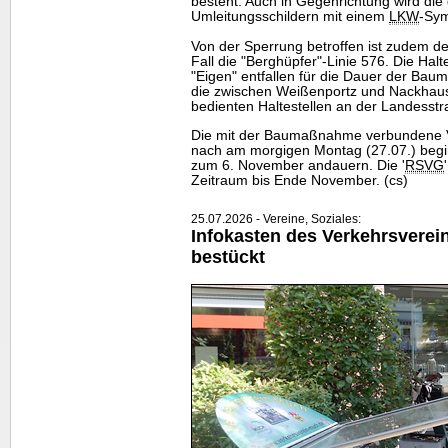
besteht. Auch in Gegenrichtung wird die 
Umleitungsschildern mit einem
LKW
-Sym
Von der Sperrung betroffen ist zudem de
Fall die "Berghüpfer"-Linie 576. Die Hal
"Eigen" entfallen für die Dauer der Ba
die zwischen Weißenportz und Nackhaus
bedienten Haltestellen an der Landesst
Die mit der Baumaßnahme verbundene Vo
nach am morgigen Montag (27.07.) begin
zum 6. November andauern. Die '
RSVG
Zeitraum bis Ende November. (cs)
25.07.2026 - Vereine, Soziales:
Infokasten des Verkehrsverei
bestückt