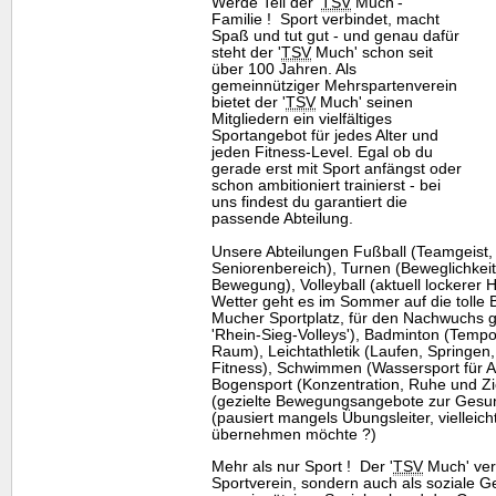
Werde Teil der '
TSV
Much'-
Familie ! Sport verbindet, macht
Spaß und tut gut - und genau dafür
steht der '
TSV
Much' schon seit
über 100 Jahren. Als
gemeinnütziger Mehrspartenverein
bietet der '
TSV
Much' seinen
Mitgliedern ein vielfältiges
Sportangebot für jedes Alter und
jeden Fitness-Level. Egal ob du
gerade erst mit Sport anfängst oder
schon ambitioniert trainierst - bei
uns findest du garantiert die
passende Abteilung.
Unsere Abteilungen Fußball (Teamgeist, T
Seniorenbereich), Turnen (Beweglichkeit
Bewegung), Volleyball (aktuell lockerer
Wetter geht es im Sommer auf die tolle
Mucher Sportplatz, für den Nachwuchs g
'Rhein-Sieg-Volleys'), Badminton (Tempo
Raum), Leichtathletik (Laufen, Springen,
Fitness), Schwimmen (Wassersport für 
Bogensport (Konzentration, Ruhe und Zie
(gezielte Bewegungsangebote zur Gesund
(pausiert mangels Übungsleiter, vielleich
übernehmen möchte ?)
Mehr als nur Sport ! Der '
TSV
Much' vers
Sportverein, sondern auch als soziale Ge