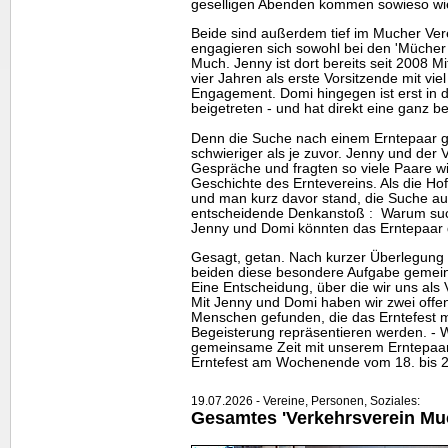
geselligen Abenden kommen sowieso wi
Beide sind außerdem tief im Mucher Vere
engagieren sich sowohl bei den 'Mücher 
Much. Jenny ist dort bereits seit 2008 Mi
vier Jahren als erste Vorsitzende mit vi
Engagement. Domi hingegen ist erst in 
beigetreten - und hat direkt eine ganz
Denn die Suche nach einem Erntepaar ge
schwieriger als je zuvor. Jenny und der 
Gespräche und fragten so viele Paare wi
Geschichte des Erntevereins. Als die Ho
und man kurz davor stand, die Suche au
entscheidende Denkanstoß : Warum such
Jenny und Domi könnten das Erntepaar do
Gesagt, getan. Nach kurzer Überlegung w
beiden diese besondere Aufgabe geme
Eine Entscheidung, über die wir uns als
Mit Jenny und Domi haben wir zwei offen
Menschen gefunden, die das Erntefest m
Begeisterung repräsentieren werden. - Wi
gemeinsame Zeit mit unserem Erntepaar
Erntefest am Wochenende vom 18. bis 20
19.07.2026 - Vereine, Personen, Soziales:
Gesamtes 'Verkehrsverein Mu