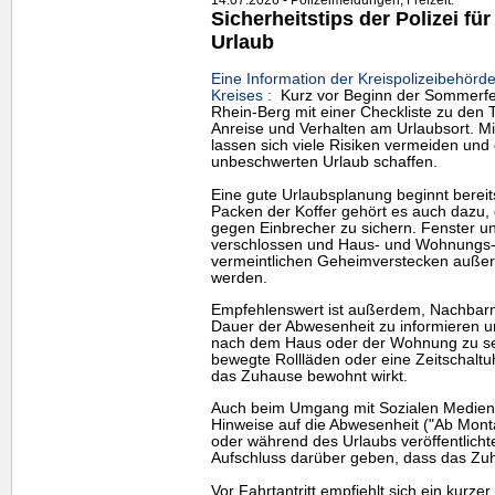
Sicherheitstips der Polizei f
Urlaub
Eine Information der Kreispolizeibehörd
Kreises :
Kurz vor Beginn der Sommerferi
Rhein-Berg mit einer Checkliste zu den
Anreise und Verhalten am Urlaubsort. M
lassen sich viele Risiken vermeiden und
unbeschwerten Urlaub schaffen.
Eine gute Urlaubsplanung beginnt berei
Packen der Koffer gehört es auch dazu
gegen Einbrecher zu sichern. Fenster un
verschlossen und Haus- und Wohnungs-Sc
vermeintlichen Geheimverstecken auße
werden.
Empfehlenswert ist außerdem, Nachbarn
Dauer der Abwesenheit zu informieren un
nach dem Haus oder der Wohnung zu sehe
bewegte Rollläden oder eine Zeitschalt
das Zuhause bewohnt wirkt.
Auch beim Umgang mit Sozialen Medien 
Hinweise auf die Abwesenheit ("Ab Mon
oder während des Urlaubs veröffentlich
Aufschluss darüber geben, dass das Zuh
Vor Fahrtantritt empfiehlt sich ein kurz