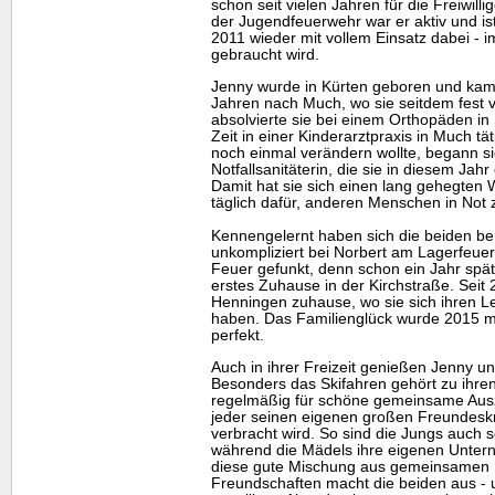
schon seit vielen Jahren für die Freiwill
der Jugendfeuerwehr war er aktiv und ist
2011 wieder mit vollem Einsatz dabei - i
gebraucht wird.
Jenny wurde in Kürten geboren und kam 
Jahren nach Much, wo sie seitdem fest ve
absolvierte sie bei einem Orthopäden in 
Zeit in einer Kinderarztpraxis in Much tät
noch einmal verändern wollte, begann si
Notfallsanitäterin, die sie in diesem Jah
Damit hat sie sich einen lang gehegten 
täglich dafür, anderen Menschen in Not 
Kennengelernt haben sich die beiden ber
unkompliziert bei Norbert am Lagerfeuer.
Feuer gefunkt, denn schon ein Jahr spä
erstes Zuhause in der Kirchstraße. Seit 2
Henningen zuhause, wo sie sich ihren L
haben. Das Familienglück wurde 2015 mi
perfekt.
Auch in ihrer Freizeit genießen Jenny 
Besonders das Skifahren gehört zu ihren
regelmäßig für schöne gemeinsame Aus
jeder seinen eigenen großen Freundeskr
verbracht wird. So sind die Jungs auch 
während die Mädels ihre eigenen Unte
diese gute Mischung aus gemeinsamen 
Freundschaften macht die beiden aus - 