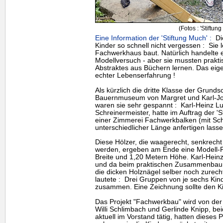
(Fotos : 'Stiftun
Eine Information der 'Stiftung Much' :
Die
Kinder so schnell nicht vergessen : Sie 
Fachwerkhaus baut. Natürlich handelte 
Modellversuch - aber sie mussten prakt
Abstraktes aus Büchern lernen. Das eige
echter Lebenserfahrung !
Als kürzlich die dritte Klasse der Grunds
Bauernmuseum von Margret und Karl-Jo
waren sie sehr gespannt : Karl-Heinz L
Schreinermeister, hatte im Auftrag der 
einer Zimmerei Fachwerkbalken (mit Sch
unterschiedlicher Länge anfertigen lasse
Diese Hölzer, die waagerecht, senkrec
werden, ergeben am Ende eine Modell-
Breite und 1,20 Metern Höhe. Karl-Heinz
und da beim praktischen Zusammenbau h
die dicken Holznägel selber noch zurech
lautete : Drei Gruppen von je sechs Ki
zusammen. Eine Zeichnung sollte den Ki
Das Projekt "Fachwerkbau" wird von der '
Willi Schlimbach und Gerlinde Knipp, b
aktuell im Vorstand tätig, hatten dieses