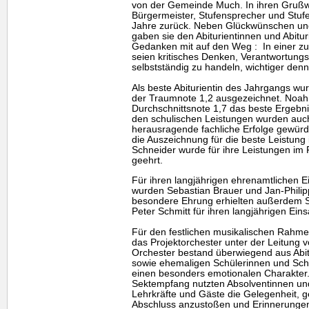
von der Gemeinde Much. In ihren Grußwo
Bürgermeister, Stufensprecher und Stuf
Jahre zurück. Neben Glückwünschen un
gaben sie den Abiturientinnen und Abitur
Gedanken mit auf den Weg : In einer zu
seien kritisches Denken, Verantwortungs
selbstständig zu handeln, wichtiger denn
Als beste Abiturientin des Jahrgangs w
der Traumnote 1,2 ausgezeichnet. Noah 
Durchschnittsnote 1,7 das beste Ergebni
den schulischen Leistungen wurden au
herausragende fachliche Erfolge gewürdig
die Auszeichnung für die beste Leistung
Schneider wurde für ihre Leistungen im 
geehrt.
Für ihren langjährigen ehrenamtlichen E
wurden Sebastian Brauer und Jan-Philip
besondere Ehrung erhielten außerdem 
Peter Schmitt für ihren langjährigen Eins
Für den festlichen musikalischen Rahme
das Projektorchester unter der Leitung 
Orchester bestand überwiegend aus Abit
sowie ehemaligen Schülerinnen und Schü
einen besonders emotionalen Charakter
Sektempfang nutzten Absolventinnen und
Lehrkräfte und Gäste die Gelegenheit, 
Abschluss anzustoßen und Erinnerunge