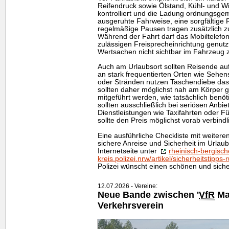
Reifendruck sowie Ölstand, Kühl- und W
kontrolliert und die Ladung ordnungsge
ausgeruhte Fahrweise, eine sorgfältige
regelmäßige Pausen tragen zusätzlich zu
Während der Fahrt darf das Mobiltelefon 
zulässigen Freisprecheinrichtung genutzt
Wertsachen nicht sichtbar im Fahrzeug 
Auch am Urlaubsort sollten Reisende a
an stark frequentierten Orten wie Sehen
oder Stränden nutzen Taschendiebe da
sollten daher möglichst nah am Körper g
mitgeführt werden, wie tatsächlich benöti
sollten ausschließlich bei seriösen Anb
Dienstleistungen wie Taxifahrten oder 
sollte den Preis möglichst vorab verbindl
Eine ausführliche Checkliste mit weiter
sichere Anreise und Sicherheit im Urlaub
Internetseite unter
rheinisch-bergisch
kreis.polizei.nrw/artikel/sicherheitstipp
Polizei wünscht einen schönen und sich
12.07.2026 - Vereine:
Neue Bande zwischen '
VfR
Mar
Verkehrsverein