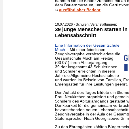
nahmen sie die Kinder zunächst mit an
dem Bauernmuseum, um die Gerüstkonstr
ausführlicher Bericht
10.07.2026 - Schulen, Veranstaltungen:
39 junge Menschen starten in
Lebensabschnitt
Eine Information der Gesamtschule
Much :
Mit einer feierlichen
Zeugnisvergabe verabschiedete die
Gesamtschule Much am Freitag
(03.07.) ihren Abiturjahrgang.
39 der insgesamt 43 Schülerinnen
und Schüler erreichten in diesem
Jahr die Allgemeine Hochschulreife
und wurden im Beisein von Familien, Fr
Ehrengästen für ihre Leistungen geehrt.
Den Auftakt des Tages bildete ein ökume
Frau Neukirchen organisiert und gemei
Schülern des Abiturjahrgangs gestaltet 
Dankbarkeit für die gemeinsam verbracht
bevorstehenden neuen Lebensabschnitt.
Zeugnisvergabe in der Aula der Gesamt
Stufensprecher Noah Georgi souverän m
Zu den Ehrengästen zählten Bürgermeis