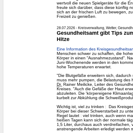
wertvoll die neuen Spielgeräte für die E
freute sich darüber, dass diese künftig
sich an der frischen Luft zu bewegen, z
Freizeit zu genießen.
28.07.2026 - Kreisverwaltung, Wetter, Gesundhe
Gesundheitsamt gibt Tips zum 
Hitze
Eine Information des Kreisgesundheitsa
Menschen schwer zu schaffen, die hohe
Körper in einen "Ausnahmezustand". Nac
Juni-Wochenende werden in den komme
hohe Temperaturen erwartet.
"Die Blutgefäße erweitern sich, dadurch 
muss mehr pumpen, die Belastung des He
Dr.
Rainer Meilicke, Leiter des Gesundh
Kreises. "Auch die Gefäße der Haut erw
abzuleiten. Die 'körpereigene Klimaanla
kurbelt zur Abkühlung die Schweißproduk
Wichtig ist, viel zu trinken : Das Kreis
Körper bei dieser Schwerstarbeit zu unter
Regel lautet : viel trinken, auch wenn m
heißen Tagen kann sich der normale tägl
1,5 Liter, durchaus auch verdreifachen, 
anstrengende Arbeiten erledigt werden 