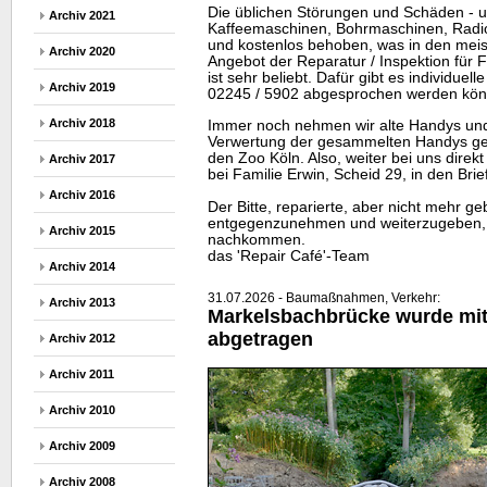
Die üblichen Störungen und Schäden - 
Archiv 2021
Kaffeemaschinen, Bohrmaschinen, Radios
und kostenlos behoben, was in den meist
Archiv 2020
Angebot der Reparatur / Inspektion für
ist sehr beliebt. Dafür gibt es individuell
Archiv 2019
02245 / 5902 abgesprochen werden kön
Archiv 2018
Immer noch nehmen wir alte
Handys
und
Verwertung der gesammelten
Handys
ge
den Zoo Köln. Also, weiter bei uns dire
Archiv 2017
bei Familie Erwin, Scheid 29, in den Bri
Archiv 2016
Der Bitte, reparierte, aber nicht mehr g
entgegenzunehmen und weiterzugeben, 
Archiv 2015
nachkommen.
das 'Repair Café'-
Team
Archiv 2014
31.07.2026 - Baumaßnahmen, Verkehr:
Archiv 2013
Markelsbachbrücke wurde mitt
abgetragen
Archiv 2012
Archiv 2011
Archiv 2010
Archiv 2009
Archiv 2008