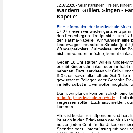
12.07.2026 - Veranstaltungen, Freizeit, Kinder:
Wandern, Grillen, Singen - Fam
Kapelle'
Eine Information der Musikschule Much 
17.07.) feiern wir wieder ganz entspannt
den Ferienbeginn. Treffpunkt ist um 17 U
der 'Fatima-Kapelle'. Wir wandern eine k
kinderwagen-freundliche Strecke (gut 2,
Wanderparkplatz 'Walmwiese' und im Bog
nicht mitwandern möchte, kommt einfach
Gegen 18 Uhr starten wir ein Kinder-Mi
es gibt Kinderschminken oder ihr habt e
nebenan. Dazu servieren wir Grillwürstc
Brötchen sowie alkoholfreie Getränke in
gewünschte Beilagen oder Geschirr, Pick
ihr bitte selbst mit, wir wollen möglichst
Damit wir planen können, schickt eine k
radau(at)musikschule-much.de
! Falls i
vergessen solltet, Euch anzumelden, dür
kommen.
Alles ist kostenfrei - Spenden sind herz
ihr auch in den Briefkasten der Musiksch
nutzen jeden Cent für die Unkosten die
Spenden oder Unterstützung ruft oder sc