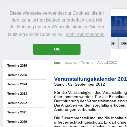
Diese Webseite verwendet nur Cookies, die für
den technischen Betrieb erforderlich sind. Mit
der Nutzung unserer Webseite stimmen Sie der
Nutzung dieser Cookies zu.
mehr Informationen
Aktuelles
Portrait
Infos
Freizeit
Gastronomie
Handel
Die
OK
much-heute.de
>
Termine
> August 2012
Termine 2026
Termine 2025
Veranstaltungskalender 20
Stand : 02. September 2012
Termine 2024
Für die Vollständigkeit des Veranstaltu
Termine 2023
übernommen werden. Für die Einhaltung
Durchführung der Veranstaltungen sind di
Termine 2022
Die Angaben wurden sorgfältig erhoben, 
Änderungen vorbehalten.
Termine 2021
Die Zusammenstellung und die Inhalte d
Termine 2020
urheberrechtlich geschützt. Er darf oh
weder gesamt noch in Teilen in ander