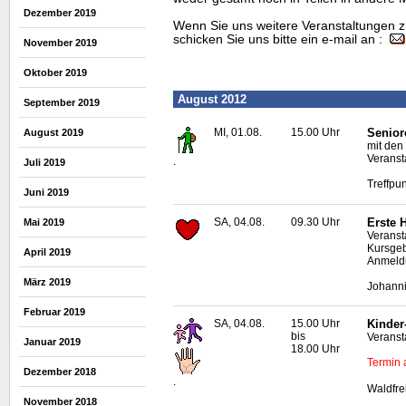
Dezember 2019
Wenn Sie uns weitere Veranstaltungen z
schicken Sie uns bitte ein e-mail an :
November 2019
Oktober 2019
August 2012
September 2019
MI, 01.08.
15.00 Uhr
Senior
August 2019
mit den
Veranst
.
Juli 2019
Treffpun
Juni 2019
SA, 04.08.
09.30 Uhr
Erste 
Mai 2019
Veranst
Kursgeb
April 2019
Anmeldu
März 2019
Johanni
Februar 2019
SA, 04.08.
15.00 Uhr
Kinder
bis
Veransta
Januar 2019
18.00 Uhr
Termin 
Dezember 2018
.
Waldfr
November 2018