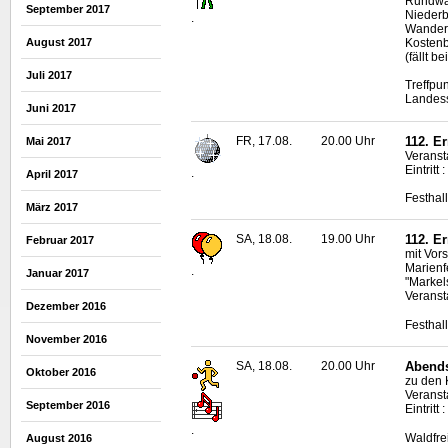
Rundwan
September 2017
Niederb
.
Wanderf
Kostenb
August 2017
(fällt b
Juli 2017
Treffpun
Landess
Juni 2017
FR, 17.08.
20.00 Uhr
112. E
Mai 2017
Veranst
Eintritt 
.
April 2017
Festhal
März 2017
SA, 18.08.
19.00 Uhr
112. E
Februar 2017
mit Vor
Marienf
.
Januar 2017
"Markel
Veranst
Dezember 2016
Festhal
November 2016
SA, 18.08.
20.00 Uhr
Abend
Oktober 2016
zu den 
Veransta
September 2016
Eintritt
.
Waldfr
August 2016