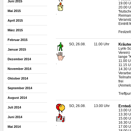
Juni 2015
19.00 U
20.00 U
Mai 2015
'Nutsch
.
Reiman
Veranst
April 2015
Eintritt f
März 2015
Festzel
Februar 2015
SO, 26.08.
11.00 Uhr
Kräute
Lyrik-S
Januar 2015
Verein) 
lange "
Dezember 2014
11.00 U
.
11.15 U
14.30 U
November 2014
Verarbe
Teilnah
Oktober 2014
frei
(Anmeld
September 2014
Treffpu
August 2014
SO, 26.08.
13.00 Uhr
Ernted
Juli 2014
13.00 U
13.30 U
Juni 2014
15.00 U
16.30 U
.
17.00 U
Mai 2014
18.00 Uh