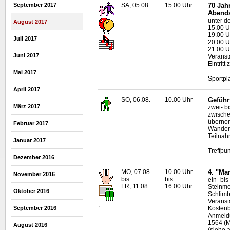
September 2017
SA, 05.08.
15.00 Uhr
70 Jahr
Abend
unter d
August 2017
15.00 Uh
19.00 U
Juli 2017
20.00 U
21.00 
.
Juni 2017
Veranstal
Eintritt
Mai 2017
Sportpl
April 2017
SO, 06.08.
10.00 Uhr
Geführ
März 2017
zwei- b
zwische
.
übern
Februar 2017
Wanderf
Teilnah
Januar 2017
Treffpun
Dezember 2016
MO, 07.08.
10.00 Uhr
4. "Ma
November 2016
bis
bis
ein- bi
FR, 11.08.
16.00 Uhr
Steinme
Oktober 2016
Schlimb
Veranst
.
September 2016
Kostenb
Anmeldu
1564 (Ma
August 2016