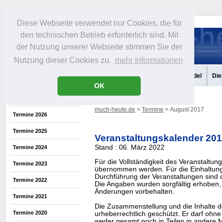
Diese Webseite verwendet nur Cookies, die für
den technischen Betrieb erforderlich sind. Mit
der Nutzung unserer Webseite stimmen Sie der
Nutzung dieser Cookies zu.
mehr Informationen
Aktuelles
Portrait
Infos
Freizeit
Gastronomie
Handel
Die
OK
much-heute.de
>
Termine
> August 2017
Termine 2026
Termine 2025
Veranstaltungskalender 20
Stand : 06. März 2022
Termine 2024
Für die Vollständigkeit des Veranstaltu
Termine 2023
übernommen werden. Für die Einhaltung
Durchführung der Veranstaltungen sind di
Termine 2022
Die Angaben wurden sorgfältig erhoben, 
Änderungen vorbehalten.
Termine 2021
Die Zusammenstellung und die Inhalte d
Termine 2020
urheberrechtlich geschützt. Er darf oh
weder gesamt noch in Teilen in ander