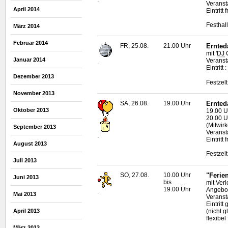
Veranst
April 2014
Eintritt f
Festhal
März 2014
Februar 2014
FR, 25.08.
21.00 Uhr
Ernted
mit '
DJ
C
Januar 2014
Veransta
.
Eintritt
Dezember 2013
Festzel
November 2013
SA, 26.08.
19.00 Uhr
Ernted
Oktober 2013
19.00 U
20.00 U
(Mitwir
September 2013
Veransta
.
Eintritt f
August 2013
Festzel
Juli 2013
SO, 27.08.
10.00 Uhr
"Ferie
Juni 2013
bis
mit Ver
19.00 Uhr
Angebo
.
Mai 2013
Veransta
Eintritt
(nicht 
April 2013
flexibel
März 2013