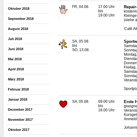
FR, 04.08.
17.00 Uhr
Repair
Oktober 2018
bis
kostenl
19.00 Uhr
Kleinge
.
September 2018
(siehe 
'Café A
August 2018
Juli 2018
SA, 05.08.
Sportw
bis
Samstag
Juni 2018
SO, 13.08.
Sonntag
.
Montag,
Diensta
Mai 2018
Donners
Freitag,
April 2018
Samstag
Sonntag
März 2018
Veranstal
Sportpl
Februar 2018
Januar 2018
SA, 05.08.
09.00 Uhr
Erste H
bis
geeigne
Dezember 2017
18.00 Uhr
Veranst
Kursgeb
Anmeldu
November 2017
Johanni
Oktober 2017