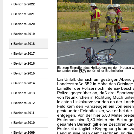
Berichte 2022
Berichte 2021
Berichte 2020
Berichte 2019
Berichte 2018
Berichte 2017
Berichte 2016
Bis zum Eintreffen des Helikopters mit dem Notarzt 
behandelt (der
PKW
gehört einer Ersthelferin)
Berichte 2015
Ein Unfall, der sich am gestrigen Abend
Berichte 2014
Landesstraße 352 in Höhe des Ortslage F
Ermittler der Polizei noch intensiv besc
Polizei gegenüber an, daß drei Sportwa
Berichte 2013
von Neunkirchen in Richtung Much unte
leichten Linkskurve vor den an der Lan
Berichte 2012
Feld kam den Fahrzeugen ein von einem
gesteuerter Feldhäcksler, wie er bei der
Berichte 2011
entgegen. Von der hier 5,80 Meter breit
Erntemaschine 3,30 Meter ein. Bei an
Berichte 2010
gesamten Bereich gilt eine Beschränku
Erntezeit alltägliche Begegnung kaum 
Berichte 2009
Land müsse man damit rechnen, so die Po