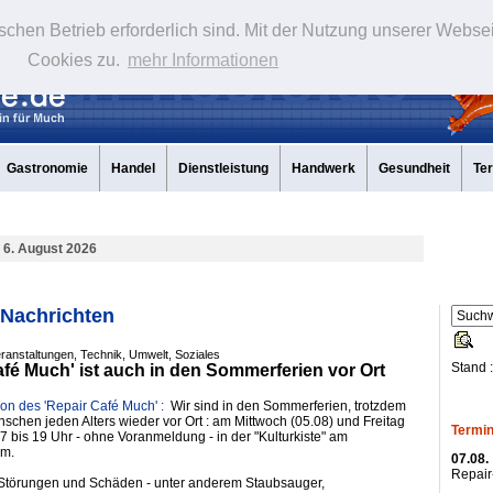
schen Betrieb erforderlich sind. Mit der Nutzung unserer Webse
Cookies zu.
mehr Informationen
Gastronomie
Handel
Dienstleistung
Handwerk
Gesundheit
Te
 6. August 2026
 Nachrichten
eranstaltungen, Technik, Umwelt, Soziales
Stand 
afé Much' ist auch in den Sommerferien vor Ort
ion des 'Repair Café Much' :
Wir sind in den Sommerferien, trotzdem
nschen jeden Alters wieder vor Ort : am Mittwoch (05.08) und Freitag
Termin
17 bis 19 Uhr - ohne Voranmeldung - in der "Kulturkiste" am
um.
07.08.
Repai
 Störungen und Schäden - unter anderem Staubsauger,