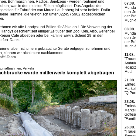
en, Bohrmaschinen, Radios, Spielzeug - werden routiniert und
07.08.
oben, was in den meisten Fällen möglich ist. Das Angebot der
Mundar
nspektion für Fahrräder von Marco Laufenberg ist sehr beliebt. Dafür
den 'J
iduelle Termine, die telefonisch unter 02245 / 5902 abgesprochen
der Brö
en.
Much-M
ehmen wir alte
Handys
und Brillen für Afrika an ! Die Verwertung der
08.08.
n
Handys
geschieht seit einiger Zeit über den Zoo Köln. Also, weiter bei
Mundar
 Repair Café abgeben oder bei Familie Erwin, Scheid 29, in den
den 'J
erfen. Danke !
der Brö
Much-M
parierte, aber nicht mehr gebrauchte Geräte entgegenzunehmen und
n, können wir nicht mehr nachkommen.
11.08.
afé'-
Team
"Trauer
Ambul
Hospiz
Baumaßnahmen, Verkehr
Much
chbrücke wurde mittlerweile komplett abgetragen
21.08.
Ernted
Markel
"Q-Par
23.08.
Ernted
Markel
Gottes
"Famil
26.08.
"Trauer
Begeg