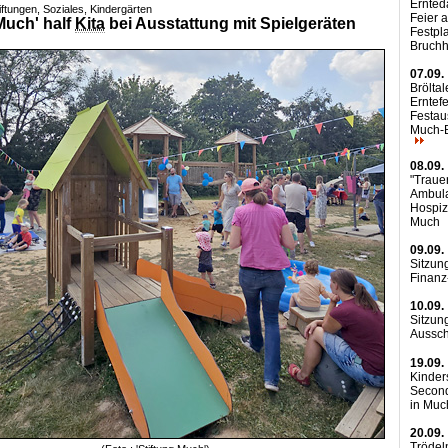
Ernted
iftungen, Soziales, Kindergärten
Feier 
Much' half
Kita
bei Ausstattung mit Spielgeräten
Festpl
Bruch
07.09.
Bröltal
Erntef
Festau
Much-
08.09.
"Trauer
Ambul
Hospiz
Much
09.09.
Sitzun
Finan
10.09.
Sitzun
Aussc
19.09.
Kinder
Secon
in Mu
20.09.
Trödel