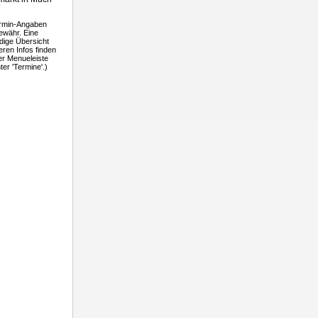
ermin-Angaben
währ. Eine
ndige Übersicht
eren Infos finden
der Menueleiste
ter 'Termine'.)