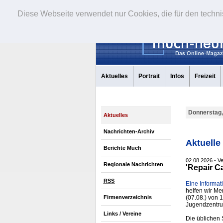
Diese Webseite verwendet nur Cookies, die für den techni
Aktuelles
Portrait
Infos
Freizeit
Donnerstag,
Aktuelles
Nachrichten-Archiv
Aktuelle
Berichte Much
02.08.2026 - V
Regionale Nachrichten
'Repair C
RSS
Eine Informat
helfen wir Me
(07.08.) von 
Firmenverzeichnis
Jugendzentr
Links / Vereine
Die üblichen