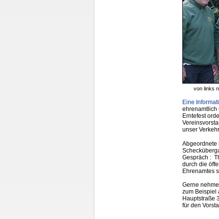
von links 
Eine Informat
ehrenamtlich 
Erntefest ord
Vereinsvorsta
unser Verkehr
Abgeordnete b
Schecküberga
Gespräch : T
durch die öff
Ehrenamtes se
Gerne nehmen
zum Beispiel 
Hauptstraße 
für den Vorst