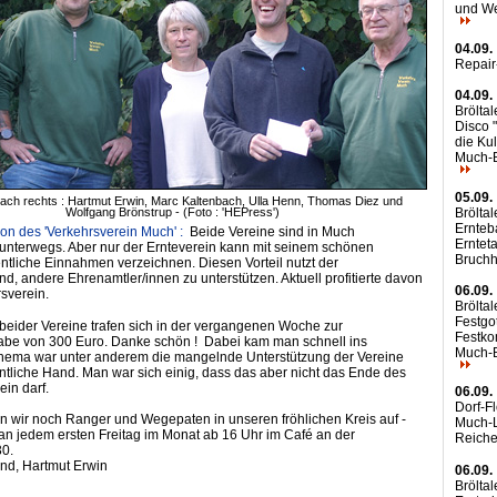
und W
04.09.
Repai
04.09.
Bröltal
Disco "
die Kul
Much-
05.09.
nach rechts : Hartmut Erwin, Marc Kaltenbach, Ulla Henn, Thomas Diez und
Bröltal
Wolfgang Brönstrup - (Foto : 'HEPress')
Ernteba
ion des 'Verkehrsverein Much' :
Beide Vereine sind in Much
Erntet
unterwegs. Aber nur der Ernteverein kann mit seinem schönen
Bruch
entliche Einnahmen verzeichnen. Diesen Vorteil nutzt der
nd, andere Ehrenamtler/innen zu unterstützen. Aktuell profitierte davon
06.09.
sverein.
Bröltal
Festgo
eider Vereine trafen sich in der vergangenen Woche zur
Festko
be von 300 Euro. Danke schön ! Dabei kam man schnell ins
Much-
hema war unter anderem die mangelnde Unterstützung der Vereine
entliche Hand. Man war sich einig, dass das aber nicht das Ende des
in darf.
06.09.
Dorf-F
 wir noch Ranger und Wegepaten in unseren fröhlichen Kreis auf -
Much-L
an jedem ersten Freitag im Monat ab 16 Uhr im Café an der
Reiche
30.
and, Hartmut Erwin
06.09.
Bröltal