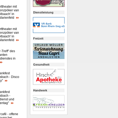
ttheater mit
renzpöker van
Dienstleistung
lbaach' in
arienfeld
ttheater mit
renzpöker van
lbaach' in
Freizeit
arienfeld
-Treff" des
anten
dienstes in
Gesundheit
ankfest
sbach - Disco
ty"
Handwerk
ankfest
sbach -
dienst und
ientag"
café - offene
nung bei