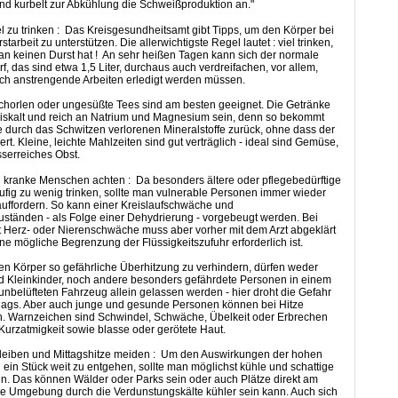
d kurbelt zur Abkühlung die Schweißproduktion an."
viel zu trinken : Das Kreisgesundheitsamt gibt Tipps, um den Körper bei
tarbeit zu unterstützen. Die allerwichtigste Regel lautet : viel trinken,
n keinen Durst hat ! An sehr heißen Tagen kann sich der normale
f, das sind etwa 1,5 Liter, durchaus auch verdreifachen, vor allem,
ch anstrengende Arbeiten erledigt werden müssen.
chorlen oder ungesüßte Tees sind am besten geeignet. Die Getränke
 eiskalt und reich an Natrium und Magnesium sein, denn so bekommt
e durch das Schwitzen verlorenen Mineralstoffe zurück, ohne dass der
rt. Kleine, leichte Mahlzeiten sind gut verträglich - ideal sind Gemüse,
serreiches Obst.
d kranke Menschen achten : Da besonders ältere oder pflegebedürftige
ig zu wenig trinken, sollte man vulnerable Personen immer wieder
uffordern. So kann einer Kreislaufschwäche und
zuständen - als Folge einer Dehydrierung - vorgebeugt werden. Bei
 Herz- oder Nierenschwäche muss aber vorher mit dem Arzt abgeklärt
ne mögliche Begrenzung der Flüssigkeitszufuhr erforderlich ist.
en Körper so gefährliche Überhitzung zu verhindern, dürfen weder
d Kleinkinder, noch andere besonders gefährdete Personen in einem
 unbelüfteten Fahrzeug allein gelassen werden - hier droht die Gefahr
hlags. Aber auch junge und gesunde Personen können bei Hitze
n. Warnzeichen sind Schwindel, Schwäche, Übelkeit oder Erbrechen
urzatmigkeit sowie blasse oder gerötete Haut.
bleiben und Mittagshitze meiden : Um den Auswirkungen der hohen
ein Stück weit zu entgehen, sollte man möglichst kühle und schattige
n. Das können Wälder oder Parks sein oder auch Plätze direkt am
e Umgebung durch die Verdunstungskälte kühler sein kann. Auch sich