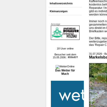
Kaffeemaschin
Inhaltsverzeichnis
kostenlos beh
Reparatur / I
gibt es indiv
Kleinanzeigen
werden könn
Immer noch n
Anzeige
gesammelte
uns direkt im
Briefkasten w
Der Bitte, re
weiterzugebe
das 'Repair C
18 User online
31.07.2026 - 
Besucher seit dem
Markelsba
15.05.2006 :
Das Wetter für
Much