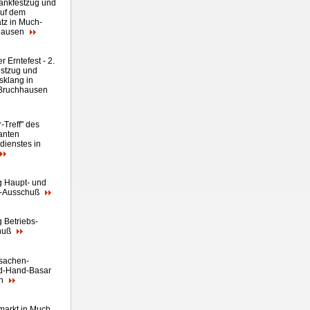
ankfestzug und
auf dem
atz in Much-
hausen
er Erntefest - 2.
estzug und
sklang in
Bruchhausen
-Treff" des
anten
dienstes in
g Haupt- und
z-Ausschuß
g Betriebs-
huß
sachen-
d-Hand-Basar
ch
markt in Much