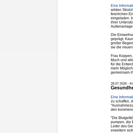
Eine Informati
wilden Strolc
feierlichen E
eingeladen. I
ihrer Unterst
Außenanlage n
Die Einweihun
geprägt. Kaum
großer Begeis
sie die neuen
Frau Koppen, 
Much und alle
für die Entwi
mehr Möglichk
gemeinsam ihr
28.07.2026 - K
Gesundhei
Eine Informat
zu schaffen, 
"Ausnahmezus
den kommende
"Die Blutgefä
pumpen, die B
Leiter des Ge
erweitern sic