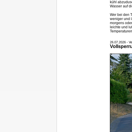
kühl abzudusc
Wasser auf di
Wer bei den T
weniger und l
morgens oder 
leichte und l
Temperaturen
26.07.2026 - 
Vollsperr