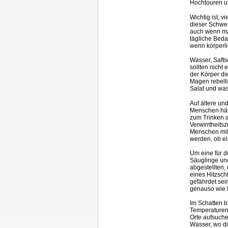
Hochtouren un
Wichtig ist, 
dieser Schwers
auch wenn ma
tägliche Bedar
wenn körperli
Wasser, Safts
sollten nicht
der Körper di
Magen rebellie
Salat und was
Auf ältere un
Menschen häuf
zum Trinken a
Verwirrtheits
Menschen mit
werden, ob ei
Um eine für d
Säuglinge un
abgestellten,
eines Hitzsc
gefährdet sei
genauso wie K
Im Schatten 
Temperaturen 
Orte aufsuche
Wasser, wo di