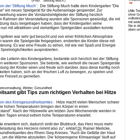
(Foto : 'Stiftung Much')
on der 'Stiftung Much' :
Die Stiftung Much hatte dem Kindergarten "Die
he" ein neues Spielgerät für die Außenanlage gespendet. Zur
(Alle T
ohne Ge
inweihung waren die Vorstandsmitglieder der Stiftung herzlich
vollstä
m Rahmen der Veranstaltung wurden alle Sponsoren gewürdigt, die mit
mit weit
ützung dazu beigetragen haben, dass der Kindergarten seine
Sie in 
un mit attraktiven und vielseitigen Spielgeräten ausstatten konnte.
oben un
gsfeier war sehr gut besucht und von einer fröhlichen Atmosphäre
 waren die Spielgeräte freigegeben, eroberten die Kinder diese mit
terung. Es war eine Freude zu sehen, mit wie viel Spaß und Energie
 Spielmöglichkeiten ausprobierten.
die Leiterin des Kindergartens, bedankte sich herzlich bei der Stiftung
n weiteren Sponsoren. Sie betonte, wie wertvoll die neuen Spielgeräte
cklung der Kinder seien und freute sich darüber, dass diese künftig noch
eiten haben, sich an der frischen Luft zu bewegen, zu spielen und
e Freizeit zu genießen.
reisverwaltung, Wetter, Gesundheit
tsamt gibt Tips zum richtigen Verhalten bei Hitze
ion des Kreisgesundheitsamtes :
Hitze macht vielen Menschen schwer
die hohen Temperaturen bringen den Körper in einen
tand". Nach der Hitzewelle am letzten Juni-Wochenende werden in
n Tagen erneut extrem hohe Temperaturen erwartet.
ße erweitern sich, dadurch sinkt der Blutdruck, das Herz muss mehr
elastung des Herzens nimmt also zu", erklärt
Dr.
Rainer Meilicke,
sundheitsamtes des Rhein-Sieg-Kreises. "Auch die Gefäße der Haut
h, um die Wärme abzuleiten. Die 'körpereigene Klimaanlage' läuft auf