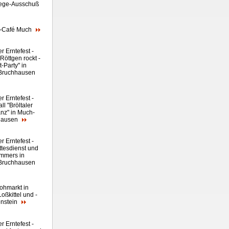
ege-Ausschuß
r-Café Much
er Erntefest -
Röttgen rockt -
t-Party" in
Bruchhausen
er Erntefest -
ll "Bröltaler
anz" in Much-
hausen
er Erntefest -
ttesdienst und
mmers in
Bruchhausen
lohmarkt in
oßkittel und -
nstein
er Erntefest -