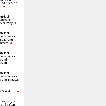
 und Kuchen"
ch
ankfest
bachshöhe -
"Alm-Party"
ankfest
bachshöhe -
dienst und
ommers
ankfest
bachshöhe -
g und
onzert
ankfest
bachshöhe - 2.
g und Ernteball
r-Café Much
g Planungs-,
rs-, Straßen-