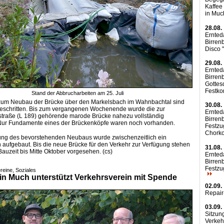
Kaffee
in Mu
28.08.
Ernted
Birren
Disco 
29.08.
Ernted
Birren
Gottes
Festk
Stand der Abbrucharbeiten am 25. Juli
 zum Neubau der Brücke über den Markelsbach im Wahnbachtal sind
30.08.
geschritten. Bis zum vergangenen Wochenende wurde die zur
Ernted
traße (L 189) gehörende marode Brücke nahezu vollständig
Birren
Nur Fundamente eines der Brückenköpfe waren noch vorhanden.
Festzu
Chork
rung des bevorstehenden Neubaus wurde zwischenzeitlich ein
aufgebaut. Bis die neue Brücke für den Verkehr zur Verfügung stehen
31.08.
 Bauzeit bis Mitte Oktober vorgesehen. (cs)
Ernted
Birren
Festzu
reine, Soziales
in Much unterstützt Verkehrsverein mit Spende
02.09.
Repai
03.09.
Sitzun
Verkeh