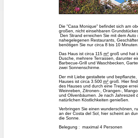
Die "Casa Monique" befindet sich am o
großen, nicht einsehbaren Grundstückes
Den Strand erreichen Sie mit dem Auto 
nahegelegenen Restaurants, Geschäften
benötigen Sie nur circa 8 bis 10 Minuten
Das Haus ist circa 115
m²
groß und hat i
Dusche, mehrere Terrassen, darunter ei
Barbecue-Grill und Waschbecken, Garte
zwei Sonnenschirme.
Der mit Liebe gestaltete und bepflanzte
Hauses ist circa 3.500
m²
groß. Hier fin
des Hauses und durch eine Treppe erreic
Weinreben, Zitronen-, Orangen-, Mango-,
und Olivenbäumen. Je nach Jahreszeit dü
natürlichen Köstlichkeiten genießen.
Verbringen Sie einen wunderschönen, ru
an der Costa del Sol, hier scheint an du
die Sonne.
Belegung : maximal 4 Personen