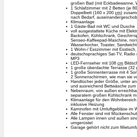
großen Bad (mit Eckbadewanne, Wa
1 Schlafzimmer mit 2 Betten (je 8
Doppelbett (160 x 200
cm
) zusam
nach Bedarf, auseinandergescho
Klimaanlage
1 Gäste-Bad mit WC und Dusche
voll ausgestattete Küche mit Elek
Backofen, Kühlschrank, Geschirrsp
Senseo-Kaffeepad-Maschine, nor
Wasserkocher, Toaster, Sandwicht
1 Wohn-/ Esszimmer mit Esstisch,
deutschsprachiges Sat-TV, Radio
MP3
LED-Fernseher mit 108
cm
Bildsc
1 große überdachte Terrasse (32
1 große Sonnenterrasse mit 4 So
2 Sonnenschirmen, wie man sie v
Handtücher jeder Größe, unter a
und ausreichend Bettwäsche zum
Nebenraum, von außen erreichba
separatem großen Kühlschrank mit
Klimaanlage für den Wohnbereich
inklusive Heizung
Kaminofen mit Umluftgebläse im
Alle Fenster sind mit Mückenschut
Alle Lampen innen und außen sin
umgerüstet
Garage gehört nicht zum Mietumfa