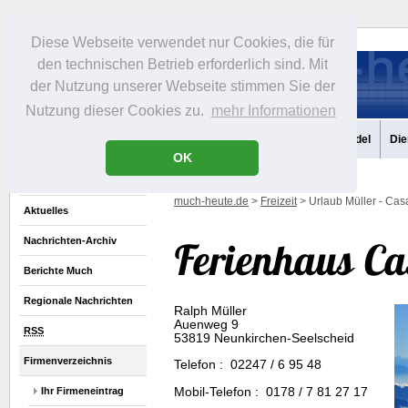
Diese Webseite verwendet nur Cookies, die für
den technischen Betrieb erforderlich sind. Mit
der Nutzung unserer Webseite stimmen Sie der
Nutzung dieser Cookies zu.
mehr Informationen
Aktuelles
Portrait
Infos
Freizeit
Gastronomie
Handel
Die
OK
much-heute.de
>
Freizeit
> Urlaub Müller - Ca
Aktuelles
Nachrichten-Archiv
Berichte Much
Regionale Nachrichten
Ralph Müller
Auenweg 9
RSS
53819 Neunkirchen-Seelscheid
Firmenverzeichnis
Telefon : 02247 / 6 95 48
Mobil-Telefon : 0178 / 7 81 27 17
Ihr Firmeneintrag