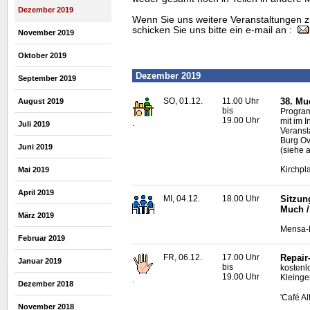
Dezember 2019
Wenn Sie uns weitere Veranstaltungen z
schicken Sie uns bitte ein e-mail an :
November 2019
Oktober 2019
Dezember 2019
September 2019
SO, 01.12.
11.00 Uhr
38. Mu
August 2019
bis
Progra
19.00 Uhr
mit im I
.
Juli 2019
Veranst
Burg Ov
Juni 2019
(siehe 
Kirchpl
Mai 2019
April 2019
MI, 04.12.
18.00 Uhr
Sitzun
Much /
März 2019
Mensa-N
Februar 2019
FR, 06.12.
17.00 Uhr
Repair
Januar 2019
bis
kostenl
19.00 Uhr
Kleinge
.
Dezember 2018
'Café A
November 2018