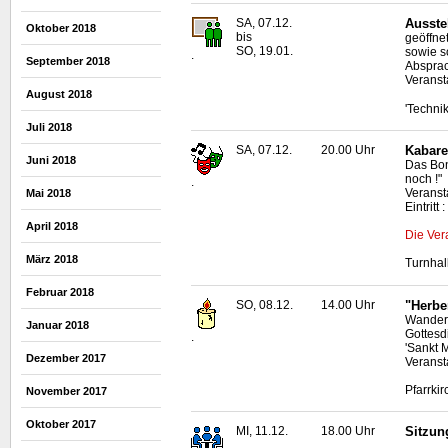
SA, 07.12.
Ausste
Oktober 2018
bis
geöffne
SO, 19.01.
sowie s
.
September 2018
Absprac
Veranst
August 2018
'Techni
Juli 2018
SA, 07.12.
20.00 Uhr
Kabare
Juni 2018
Das Bon
noch !"
.
Veransta
Mai 2018
Eintritt
April 2018
Die Ver
März 2018
Turnhal
Februar 2018
SO, 08.12.
14.00 Uhr
"Herbe
Wanderu
Januar 2018
Gottesd
.
'Sankt 
Dezember 2017
Veranst
Pfarrki
November 2017
Oktober 2017
MI, 11.12.
18.00 Uhr
Sitzun