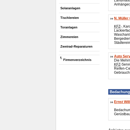
Landmasc
Anhänger,
Solaranlagen
Tischlereien
N. Mülle
KFZ
-, Kar
Toranlagen
Lackierfac
Waschanl
Zimmereien
Bergedien
Städterei
Zweirad-Reparaturen
Auto Ser
Firmenverzeichnis
Die Mehrm
KFZ
-Serv
Reifen-Ce
Gebrauch
Bedachung
Ernst Wi
Bedachun
Gerüstba