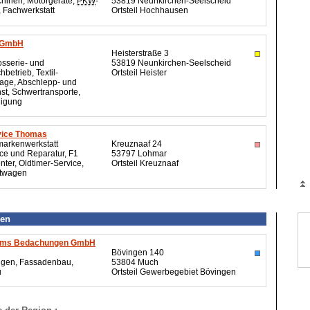
hinen, Motorgeräte,
PKW
-
53819 Neunkirchen-Seelscheid
 Fachwerkstatt
Ortsteil Hochhausen
r GmbH
Heisterstraße 3
osserie- und
53819 Neunkirchen-Seelscheid
hbetrieb, Textil-
Ortsteil Heister
age, Abschlepp- und
st, Schwertransporte,
nigung
vice Thomas
arkenwerkstatt
Kreuznaaf 24
ice und Reparatur, F1
53797 Lohmar
nter,
Oldtimer
-Service,
Ortsteil Kreuznaaf
twagen
en
llms Bedachungen GmbH
Bövingen 140
gen, Fassadenbau,
53804 Much
u
Ortsteil Gewerbegebiet Bövingen