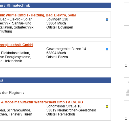
u / Klimatechnik
ik Willms GmbH - Heizung, Bad, Elektro, Solar
Bad - Elektro - Solar
Bövingen 138
echnik, Sanitär- und
53804 Much
tallation, Solartechnik,
Ortsteil Bövingen
lüftung
ergietechnik GmbH
Gewerbegebiet Bitzen 14
 Elektroinstallation,
53804 Much
ive Energiesysteme,
Ortsteil Bitzen
ge Heiztechnik
au
s der Region :
ei & Möbelmanufaktur Walterscheid GmbH & Co. KG
Schönfelder Straße 18
bau, Schrankwände,
53819 Neunkirchen-Seelscheid
hen, Fenster / Türen
Ortsteil Remschoß