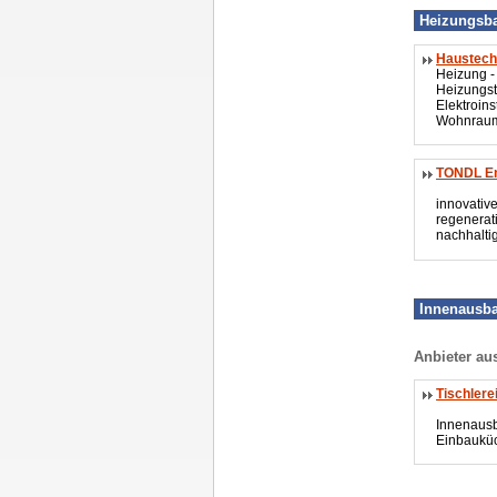
Heizungsba
Haustechn
Heizung - 
Heizungst
Elektroins
Wohnraum
TONDL En
innovative
regenerat
nachhalti
Innenausb
Anbieter au
Tischler
Innenaus
Einbauküc