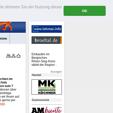
ite stimmen Sie der Nutzung dieser
OK
rmine
Einkaufen im
Bergischen
Rhein-Sieg-Kreis
stärkt die Region :
Anzeigen
Handel
chten im
chnis
ten sein ?
ationen über
einträge
 wir Ihnen auf
e gerne per
Gastronomie
mail
.