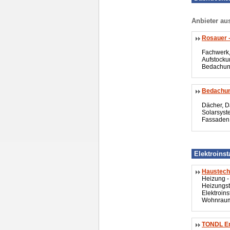
Anbieter au
Rosauer 
Fachwerk,
Aufstock
Bedachun
Bedachun
Dächer, 
Solarsys
Fassaden
Elektroinst
Haustechn
Heizung - 
Heizungst
Elektroins
Wohnraum
TONDL En