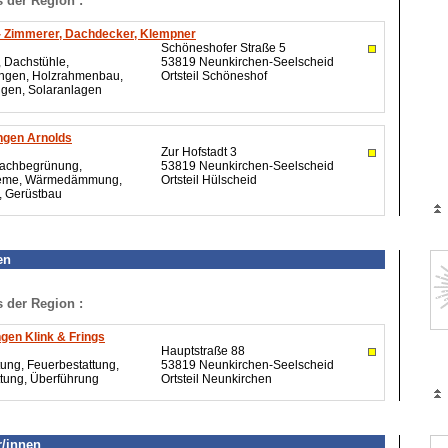
s der Region :
- Zimmerer, Dachdecker, Klempner
Schöneshofer Straße 5
 Dachstühle,
53819 Neunkirchen-Seelscheid
ungen, Holzrahmenbau,
Ortsteil Schöneshof
gen, Solaranlagen
gen Arnolds
Zur Hofstadt 3
Dachbegrünung,
53819 Neunkirchen-Seelscheid
teme, Wärmedämmung,
Ortsteil Hülscheid
, Gerüstbau
en
s der Region :
gen Klink & Frings
Hauptstraße 88
tung, Feuerbestattung,
53819 Neunkirchen-Seelscheid
tung, Überführung
Ortsteil Neunkirchen
/innen