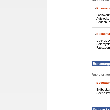
Anbieter au
Rosauer 
Fachwerk,
Aufstock
Bedachun
Bedachun
Dächer, 
Solarsys
Fassaden
Bestattung
Anbieter au
Bestattun
Erdbestat
Seebestat
Dachdecker