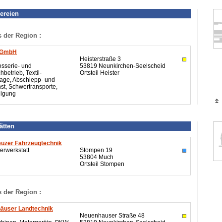
ereien
s der Region :
r GmbH
Heisterstraße 3
osserie- und
53819 Neunkirchen-Seelscheid
hbetrieb, Textil-
Ortsteil Heister
age, Abschlepp- und
st, Schwertransporte,
nigung
ätten
euzer Fahrzeugtechnik
erwerkstatt
Stompen 19
53804 Much
Ortsteil Stompen
s der Region :
user Landtechnik
Neuenhauser Straße 48