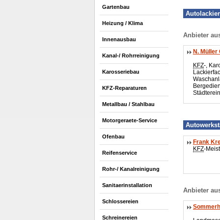
Gartenbau
Autolackier
Heizung / Klima
Anbieter au
Innenausbau
N. Mülle
Kanal-/ Rohrreinigung
KFZ
-, Kar
Lackierfac
Karosseriebau
Waschanl
Bergedien
KFZ-Reparaturen
Städterei
Metallbau / Stahlbau
Motorgeraete-Service
Autowerkst
Ofenbau
Frank Kr
KFZ
-Meist
Reifenservice
Rohr-/ Kanalreinigung
Sanitaerinstallation
Anbieter au
Schlossereien
Sommerhä
Schreinereien