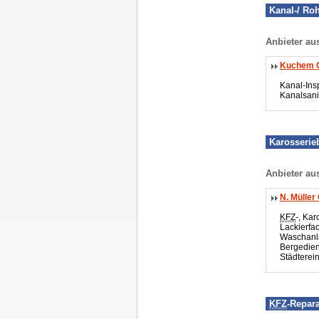
Kanal-/ Ro
Anbieter au
Kuchem
Kanal-Ins
Kanalsani
Karosserie
Anbieter au
N. Mülle
KFZ
-, Kar
Lackierfac
Waschanl
Bergedien
Städterei
KFZ
-Repara