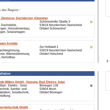
s der Region :
- Zimmerer, Dachdecker, Klempner
Schöneshofer Straße 5
 Dachstühle,
53819 Neunkirchen-Seelscheid
ungen, Holzrahmenbau,
Ortsteil Schöneshof
gen, Solaranlagen
gen Arnolds
Zur Hofstadt 3
Dachbegrünung,
53819 Neunkirchen-Seelscheid
teme, Wärmedämmung,
Ortsteil Hülscheid
, Gerüstbau
allation
ik Willms GmbH - Heizung, Bad, Elektro, Solar
Bad - Elektro - Solar
Bövingen 138
echnik, Sanitär- und
53804 Much
tallation, Solartechnik,
Ortsteil Bövingen
lüftung
ergietechnik GmbH