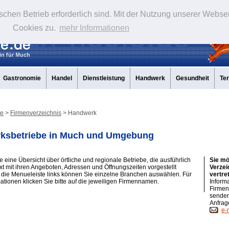
schen Betrieb erforderlich sind. Mit der Nutzung unserer Webse
Cookies zu.
mehr Informationen
Gastronomie
Handel
Dienstleistung
Handwerk
Gesundheit
Te
de
>
Firmenverzeichnis
> Handwerk
ksbetriebe in Much und Umgebung
e eine Übersicht über örtliche und regionale Betriebe, die ausführlich
Sie mö
ext mit ihren Angeboten, Adressen und Öffnungszeiten vorgestellt
Verzei
die Menueleiste links können Sie einzelne Branchen auswählen. Für
vertre
ationen klicken Sie bitte auf die jeweiligen Firmennamen.
Inform
Firmen
senden
Anfrag
e-