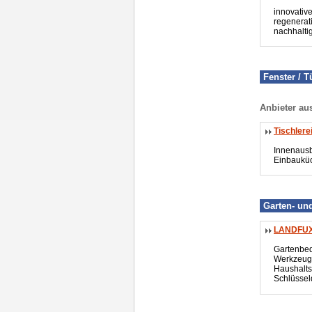
innovative
regenerat
nachhalti
Fenster / T
Anbieter au
Tischler
Innenaus
Einbauküc
Garten- un
LANDFUX
Gartenbeda
Werkzeug,
Haushalts
Schlüssel