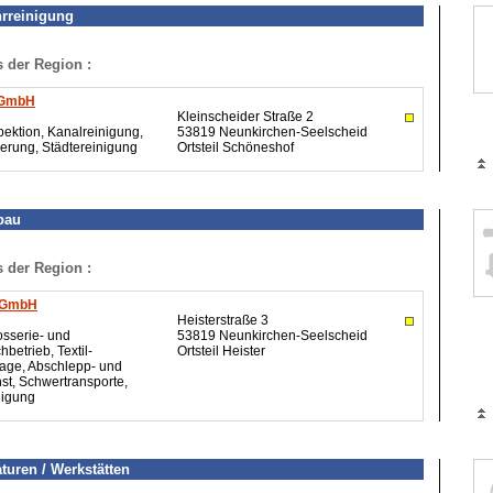
hrreinigung
s der Region :
 GmbH
Kleinscheider Straße 2
pektion, Kanalreinigung,
53819 Neunkirchen-Seelscheid
erung, Städtereinigung
Ortsteil Schöneshof
bau
s der Region :
r GmbH
Heisterstraße 3
osserie- und
53819 Neunkirchen-Seelscheid
hbetrieb, Textil-
Ortsteil Heister
age, Abschlepp- und
st, Schwertransporte,
nigung
turen / Werkstätten