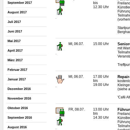
September 2017
bis
Freilan
12.30 Uhr
Künstle
Führung
August 2017
Teilnah
.
(vorher
Juli 2017
Startpu
Juni 2017
Bergha
Mai 2017
MI, 06.07.
15.00 Uhr
Senior
mit Wan
April 2017
Teilnah
.
Veranst
März 2017
Treffpun
Februar 2017
MI, 06.07.
17.00 Uhr
Repair
Januar 2017
bis
kostenl
19.00 Uhr
Kleinge
.
Dezember 2016
(siehe a
'Café A
November 2016
Oktober 2016
FR, 08.07.
13.00 Uhr
Führun
bis
Freilan
14.30 Uhr
Künstle
September 2016
Führung
Teilnah
August 2016
.
(vorher