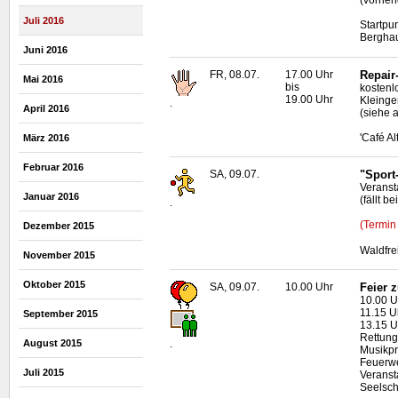
Juli 2016
Startpu
Bergha
Juni 2016
FR, 08.07.
17.00 Uhr
Repair
Mai 2016
bis
kostenl
19.00 Uhr
Kleinge
.
April 2016
(siehe 
'Café A
März 2016
Februar 2016
SA, 09.07.
"Sport
Veransta
Januar 2016
(fällt b
.
(Termin
Dezember 2015
Waldfr
November 2015
Oktober 2015
SA, 09.07.
10.00 Uhr
Feier 
10.00 U
11.15 U
September 2015
13.15 U
Rettung
August 2015
.
Musikpr
Feuerwe
Juli 2015
Veranst
Seelsch