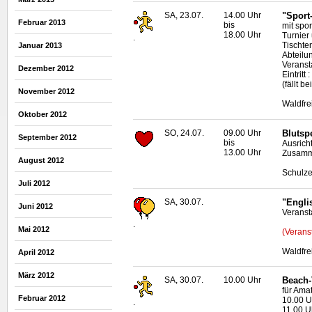
SA, 23.07.
14.00 Uhr
"Sport
Februar 2013
bis
mit spo
18.00 Uhr
Turnier
.
Tischten
Januar 2013
Abteilun
Veransta
Dezember 2012
Eintritt
(fällt b
November 2012
Waldfr
Oktober 2012
SO, 24.07.
09.00 Uhr
Blutsp
September 2012
bis
Ausrich
13.00 Uhr
Zusamme
August 2012
Schulze
Juli 2012
SA, 30.07.
"Engli
Juni 2012
Veransta
.
Mai 2012
(Veranst
Waldfr
April 2012
März 2012
SA, 30.07.
10.00 Uhr
Beach
für Amat
Februar 2012
10.00 U
.
11.00 U