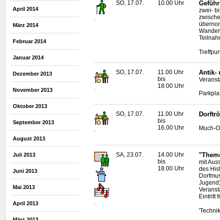
SO, 17.07.
10.00 Uhr
Geführ
April 2014
zwei- b
zwische
.
übern
März 2014
Wanderf
Teilnah
Februar 2014
Treffpun
Januar 2014
SO, 17.07.
11.00 Uhr
Antik-
Dezember 2013
bis
Veransta
18.00 Uhr
.
November 2013
Parkpla
Oktober 2013
SO, 17.07.
11.00 Uhr
Dorftr
bis
September 2013
16.00 Uhr
Much-O
.
August 2013
SA, 23.07.
14.00 Uhr
"Theme
Juli 2013
bis
mit Auss
18.00 Uhr
des His
Juni 2013
Dorfmus
Jugend)
Mai 2013
Veranst
Eintritt f
.
April 2013
'Techni
März 2013