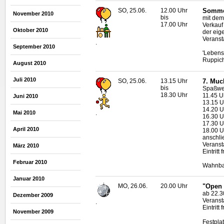
SO, 25.06.
12.00 Uhr
Sommer
November 2010
bis
mit dem
17.00 Uhr
Verkauf
Oktober 2010
der eig
Veranst
.
September 2010
'Lebens
Ruppich
August 2010
Juli 2010
SO, 25.06.
13.15 Uhr
7. Muc
bis
Spaßwet
18.30 Uhr
11.45 U
Juni 2010
13.15 U
14.20 U
.
Mai 2010
16.30 U
17.30 U
April 2010
18.00 U
anschli
Veranst
März 2010
Eintritt f
Februar 2010
Wahnbac
Januar 2010
MO, 26.06.
20.00 Uhr
"Open 
ab 22.3
Dezember 2009
Veranst
.
Eintritt f
November 2009
Festpla