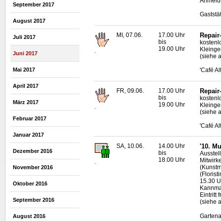
Anmeldu
September 2017
Gaststä
August 2017
MI, 07.06.
17.00 Uhr
Repair
Juli 2017
bis
kostenl
19.00 Uhr
Kleinge
.
Juni 2017
(siehe a
Mai 2017
'Café A
April 2017
FR, 09.06.
17.00 Uhr
Repair
bis
kostenl
März 2017
19.00 Uhr
Kleinge
.
(siehe 
Februar 2017
'Café A
Januar 2017
SA, 10.06.
14.00 Uhr
'10. M
Dezember 2016
bis
Ausstel
18.00 Uhr
Mitwirk
.
(Kunstm
November 2016
(Floristi
15.30 U
Oktober 2016
Kannmac
Eintritt f
September 2016
(siehe 
Gartena
August 2016