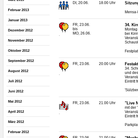
DI, 20.06.
18.00 Uhr
Sitzun
Februar 2013
Mensa-N
Januar 2013
FR, 23.06.
34. Ki
bis
Montag 
Dezember 2012
MO, 26.06.
bei Kir
.
Veranst
November 2012
Schaust
Oktober 2012
Festpla
September 2012
FR, 23.06.
20.00 Uhr
Festak
34. Sch
August 2012
und des
.
Veranst
Eintritt f
Juli 2012
'Sülzber
Juni 2012
Mai 2012
FR, 23.06.
21.00 Uhr
"
Live
N
mit der 
Veranst
April 2012
.
Eintritt f
März 2012
Parkpla
Februar 2012
FR, 23.06.
21.00 Uhr
"Muche