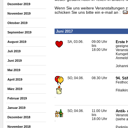
Dezember 2019
Wenn Sie uns weitere Veranstaltungen z
schicken Sie uns bitte ein e-mail an :
November 2019
Oktober 2019
Juni 2017
September 2019
SA, 03.06.
09.00 Uhr
Erste H
August 2019
bis
geeigne
18.00 Uhr
Veranst
Juli 2019
Kursgeb
Anmeldu
Juni 2019
Johanni
Mai 2019
SO, 04.06.
08.30 Uhr
94. St
April 2019
Festhoc
März 2019
Filialk
.
Februar 2019
Januar 2019
SO, 04.06.
11.00 Uhr
Antik-
bis
Veransta
Dezember 2018
18.00 Uhr
(siehe 
.
November 2018
Parkpla