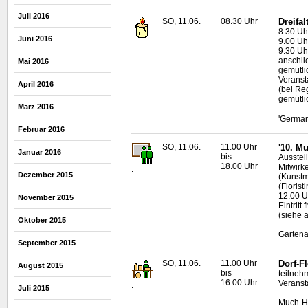
Juli 2016
SO, 11.06.
08.30 Uhr
Dreifa
8.30 Uh
Juni 2016
9.00 Uh
9.30 Uh
anschli
Mai 2016
gemütl
Veranst
April 2016
(bei Re
gemütli
März 2016
'German
Februar 2016
SO, 11.06.
11.00 Uhr
'10. M
Januar 2016
bis
Ausstel
18.00 Uhr
Mitwirk
.
Dezember 2015
(Kunstm
(Floristi
12.00 U
November 2015
Eintritt f
(siehe 
Oktober 2015
Gartena
September 2015
SO, 11.06.
11.00 Uhr
Dorf-F
August 2015
bis
teilneh
16.00 Uhr
Veranst
.
Juli 2015
Much-H