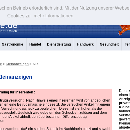
schen Betrieb erforderlich sind. Mit der Nutzung unserer Webse
Cookies zu.
mehr Informationen
Gastronomie
Handel
Dienstleistung
Handwerk
Gesundheit
Te
de
>
Kleinanzeigen
> Alle
Kleinanzeigen
Da es 
nung für Inserenten :
einen 
Anzeig
trugsversuch :
Nach Hinweis eines Inserenten wird von angeblichen
privat
enten eine Betrugsmasche eingesetzt. Sie versuchen Artikel mit einem
Kleina
Verrechnungsscheck zu begleichen. Dieser ist viel höher als die
handelt
usgestellt. Zugleich wird gebeten, den Scheck einzulösen und dem
Verstä
er den Artikel abholt, den überbezahlten Differenzbetrag
gewerb
en.
Kleina
abgele
 auszugehen, daß ein solcher Scheck im Nachhinein platzt und sowohl