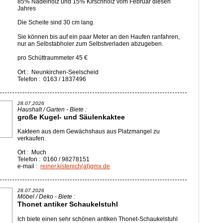
85% Nadelholz und 15% Kirschholz vom Februar diesen
Jahres
Die Scheite sind 30 cm lang.
Sie können bis auf ein paar Meter an den Haufen ranfahren,
nur an Selbstabholer zum Selbstverladen abzugeben.
pro Schüttraummeter 45 €
Ort : Neunkirchen-Seelscheid
Telefon : 0163 / 1837496
28.07.2026
Haushalt / Garten - Biete :
große Kugel- und Säulenkaktee
Kakteen aus dem Gewächshaus aus Platzmangel zu
verkaufen.
Ort : Much
Telefon : 0160 / 98278151
e-mail :
reiner.kistenich(at)gmx.de
28.07.2026
Möbel / Deko - Biete :
Thonet antiker Schaukelstuhl
Ich biete einen sehr schönen antiken Thonet-Schaukelstuhl