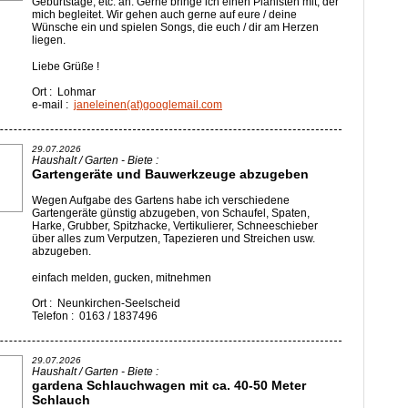
Geburtstage, etc. an. Gerne bringe ich einen Pianisten mit, der
mich begleitet. Wir gehen auch gerne auf eure / deine
Wünsche ein und spielen Songs, die euch / dir am Herzen
liegen.
Liebe Grüße !
Ort : Lohmar
e-mail :
janeleinen(at)googlemail.com
29.07.2026
Haushalt / Garten - Biete :
Gartengeräte und Bauwerkzeuge abzugeben
Wegen Aufgabe des Gartens habe ich verschiedene
Gartengeräte günstig abzugeben, von Schaufel, Spaten,
Harke, Grubber, Spitzhacke, Vertikulierer, Schneeschieber
über alles zum Verputzen, Tapezieren und Streichen usw.
abzugeben.
einfach melden, gucken, mitnehmen
Ort : Neunkirchen-Seelscheid
Telefon : 0163 / 1837496
29.07.2026
Haushalt / Garten - Biete :
gardena Schlauchwagen mit ca. 40-50 Meter
Schlauch