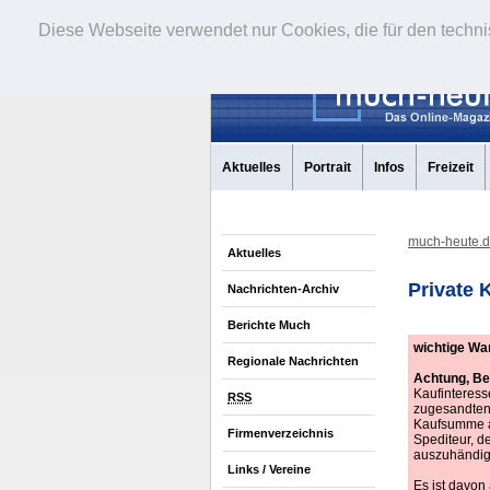
Diese Webseite verwendet nur Cookies, die für den techni
Aktuelles
Portrait
Infos
Freizeit
much-heute.
Aktuelles
Private 
Nachrichten-Archiv
Berichte Much
wichtige War
Regionale Nachrichten
Achtung, Be
Kaufinteress
RSS
zugesandten 
Kaufsumme a
Firmenverzeichnis
Spediteur, d
auszuhändig
Links / Vereine
Es ist davon