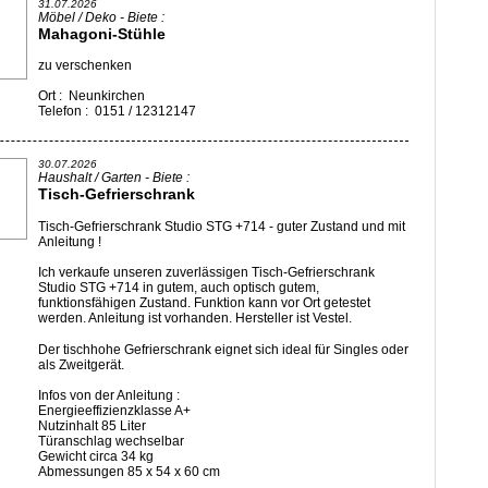
31.07.2026
Möbel / Deko - Biete :
Mahagoni-Stühle
zu verschenken
Ort : Neunkirchen
Telefon : 0151 / 12312147
30.07.2026
Haushalt / Garten - Biete :
Tisch-Gefrierschrank
Tisch-Gefrierschrank Studio STG +714 - guter Zustand und mit
Anleitung !
Ich verkaufe unseren zuverlässigen Tisch-Gefrierschrank
Studio STG +714 in gutem, auch optisch gutem,
funktionsfähigen Zustand. Funktion kann vor Ort getestet
werden. Anleitung ist vorhanden. Hersteller ist Vestel.
Der tischhohe Gefrierschrank eignet sich ideal für Singles oder
als Zweitgerät.
Infos von der Anleitung :
Energieeffizienzklasse A+
Nutzinhalt 85 Liter
Türanschlag wechselbar
Gewicht circa 34 kg
Abmessungen 85 x 54 x 60 cm