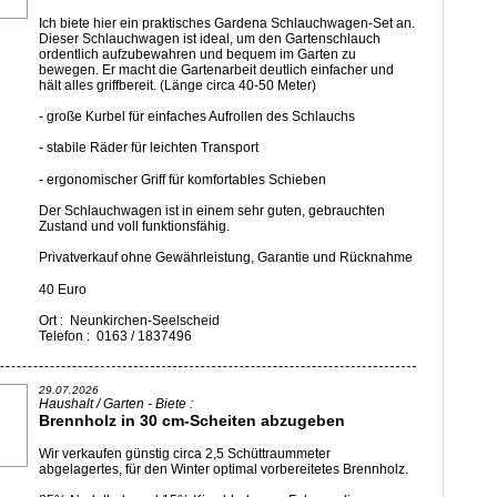
Ich biete hier ein praktisches Gardena Schlauchwagen-Set an.
Dieser Schlauchwagen ist ideal, um den Gartenschlauch
ordentlich aufzubewahren und bequem im Garten zu
bewegen. Er macht die Gartenarbeit deutlich einfacher und
hält alles griffbereit. (Länge circa 40-50 Meter)
- große Kurbel für einfaches Aufrollen des Schlauchs
- stabile Räder für leichten Transport
- ergonomischer Griff für komfortables Schieben
Der Schlauchwagen ist in einem sehr guten, gebrauchten
Zustand und voll funktionsfähig.
Privatverkauf ohne Gewährleistung, Garantie und Rücknahme
40 Euro
Ort : Neunkirchen-Seelscheid
Telefon : 0163 / 1837496
29.07.2026
Haushalt / Garten - Biete :
Brennholz in 30 cm-Scheiten abzugeben
Wir verkaufen günstig circa 2,5 Schüttraummeter
abgelagertes, für den Winter optimal vorbereitetes Brennholz.