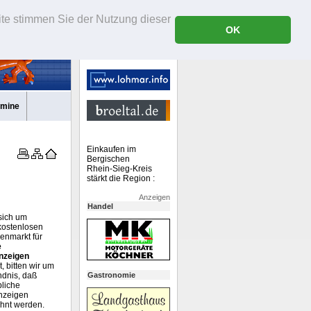
ite stimmen Sie der Nutzung dieser
OK
rmine
Einkaufen im
Bergischen
Rhein-Sieg-Kreis
stärkt die Region :
Anzeigen
Handel
sich um
kostenlosen
enmarkt für
e
nzeigen
, bitten wir um
ndnis, daß
Gastronomie
liche
nzeigen
hnt werden.