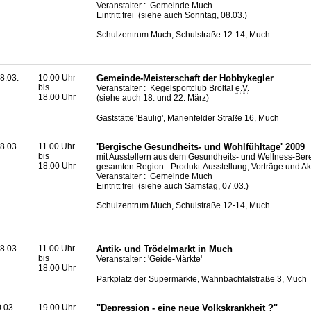
Veranstalter : Gemeinde Much
Eintritt frei (siehe auch Sonntag, 08.03.)
Schulzentrum Much, Schulstraße 12-14, Much
8.03.
10.00 Uhr
Gemeinde-Meisterschaft der Hobbykegler
bis
Veranstalter : Kegelsportclub Bröltal
e.V.
18.00 Uhr
(siehe auch 18. und 22. März)
Gaststätte 'Baulig', Marienfelder Straße 16, Much
8.03.
11.00 Uhr
'Bergische Gesundheits- und Wohlfühltage' 2009
bis
mit Ausstellern aus dem Gesundheits- und Wellness-Ber
18.00 Uhr
gesamten Region - Produkt-Ausstellung, Vorträge und Ak
Veranstalter : Gemeinde Much
Eintritt frei (siehe auch Samstag, 07.03.)
Schulzentrum Much, Schulstraße 12-14, Much
8.03.
11.00 Uhr
Antik- und Trödelmarkt in Much
bis
Veranstalter : 'Geide-Märkte'
18.00 Uhr
Parkplatz der Supermärkte, Wahnbachtalstraße 3, Much
0.03.
19.00 Uhr
"Depression - eine neue Volkskrankheit ?"