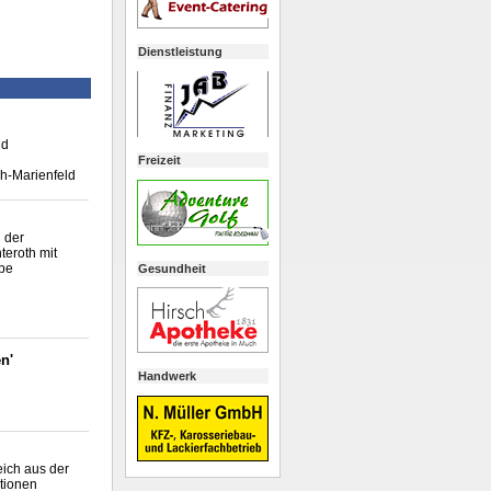
Dienstleistung
ld
Freizeit
ch-Marienfeld
 der
eroth mit
ebe
Gesundheit
n'
Handwerk
eich aus der
tionen