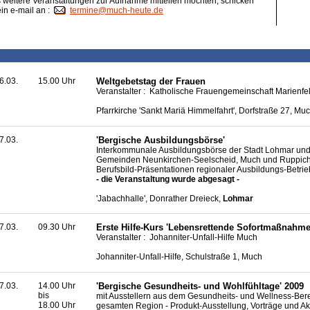
weitere Veranstaltungen zur Aufnahme mitteilen möchten, schicken
ein e-mail an :
termine@much-heute.de
6.03.
15.00 Uhr
Weltgebetstag der Frauen
Veranstalter : Katholische Frauengemeinschaft Marienfe
Pfarrkirche 'Sankt Mariä Himmelfahrt', Dorfstraße 27, Mu
7.03.
'Bergische Ausbildungsbörse'
Interkommunale Ausbildungsbörse der Stadt Lohmar und
Gemeinden Neunkirchen-Seelscheid, Much und Ruppicht
Berufsbild-Präsentationen regionaler Ausbildungs-Betri
- die Veranstaltung wurde abgesagt -
'Jabachhalle', Donrather Dreieck,
Lohmar
7.03.
09.30 Uhr
Erste Hilfe-Kurs 'Lebensrettende Sofortmaßnahme
Veranstalter : Johanniter-Unfall-Hilfe Much
Johanniter-Unfall-Hilfe, Schulstraße 1, Much
7.03.
14.00 Uhr
'Bergische Gesundheits- und Wohlfühltage' 2009
bis
mit Ausstellern aus dem Gesundheits- und Wellness-Ber
18.00 Uhr
gesamten Region - Produkt-Ausstellung, Vorträge und Ak