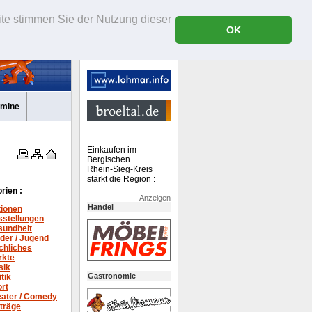
ite stimmen Sie der Nutzung dieser
OK
rmine
Einkaufen im
Bergischen
Rhein-Sieg-Kreis
stärkt die Region :
rien :
Anzeigen
Handel
tionen
stellungen
sundheit
der / Jugend
chliches
rkte
sik
Gastronomie
itik
rt
ater /
Comedy
träge