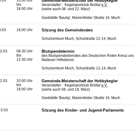
8.03.
10.00 Uhr
Gemeinde-Meisterschaft der Hobbykegler
bis
Veranstalter : Kegelsportclub Bröltal
e.V.
18.00 Uhr
(siehe auch 08. und 22. März)
Gaststätte 'Baulig', Marienfelder Straße 16, Much
8.03.
18.00 Uhr
Sitzung des Gemeinderates
Schulzentrum Much, Schulstraße 12-14, Much
2.03.
08.30 Uhr
Blutspendetermin
bis
des Blutspendedienstes des Deutschen Roten Kreuz un
12.30 Uhr
Malteser Hilfsdienst
Schulzentrum Much, Schulstraße 12-14, Much
2.03.
10.00 Uhr
Gemeinde-Meisterschaft der Hobbykegler
bis
Veranstalter : Kegelsportclub Bröltal
e.V.
18.00 Uhr
(siehe auch 08. und 18. März)
Gaststätte 'Baulig', Marienfelder Straße 16, Much
3.03.
Sitzung des Kinder- und Jugend-Parlaments