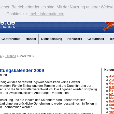
schen Betrieb erforderlich sind. Mit der Nutzung unserer Webse
Cookies zu.
mehr Informationen
Gastronomie
Handel
Dienstleistung
Handwerk
Gesundheit
Te
de
>
Termine
> März 2009
ltungskalender 2009
Katego
ril 2010
Ak
Aus
tändigkeit des Veranstaltungskalenders kann keine Gewähr
Ge
erden. Für die Einhaltung der Termine und die Durchführung der
Kin
en sind die Veranstalter verantwortlich. Die Angaben wurden sorgfältig
Kir
um und zwischenzeitliche Änderungen vorbehalten.
Mä
Mu
tellung und die Inhalte des Kalenders sind urheberrechtlich
Pol
 darf ohne ausdrückliche Genehmigung weder gesamt noch in Teilen in
Spo
en übernommen werden.
The
Vor