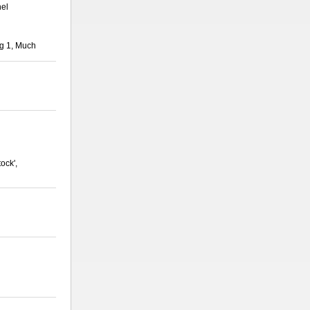
el
g 1, Much
ock',