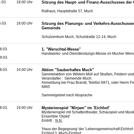
4.03.
18.00 Uhr
Sitzung des Haupt- und Finanz-Ausschusses der
Rathaus, Hauptstraße 57, Much
5.03.
18.00 Uhr
Sitzung des Planungs- und Verkehrs-Ausschusse
Gemeinde
Schulzentrum Much, Schulstraße 12-14, Much
8.03.
1. "Werschtal-Messe"
Handwerks- und Dienstleistungs-Messe im Mucher Wers
9.03.
8.03.
10.00 Uhr
Aktion "Sauberhaftes Much"
Sammelaktion von Wildem Müll auf Straßen, Feldern und
Veranstalter : Gemeinde Much
Anmeldung bei Frau Brandt, Telefon 6871, oder Herrn Fre
6865
Sammelgebiet nach Absprache
8.03.
19.00 Uhr
Mysterienspiel "Mirjam" im 'Eichhof'
Mysterienspiel mit Schattentheater, Schauspiel und Musi
Ensemble 'Orplid'
Eintritt :
N.N.
'Haus der Begegnung' der 'Lebensgemeinschaft Eichhof
Eichhof 3, Much-Eichhof