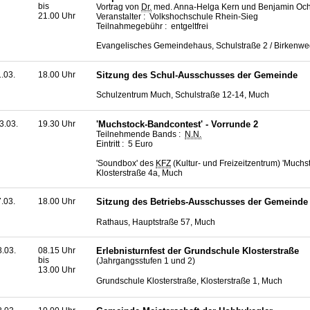
bis
Vortrag von
Dr.
med. Anna-Helga Kern und Benjamin Och
21.00 Uhr
Veranstalter : Volkshochschule Rhein-Sieg
Teilnahmegebühr : entgeltfrei
Evangelisches Gemeindehaus, Schulstraße 2 / Birkenwe
1.03.
18.00 Uhr
Sitzung des Schul-Ausschusses der Gemeinde
Schulzentrum Much, Schulstraße 12-14, Much
3.03.
19.30 Uhr
'Muchstock-
Bandcontest
' - Vorrunde 2
Teilnehmende Bands :
N.N.
Eintritt : 5 Euro
'Soundbox' des
KFZ
(Kultur- und Freizeitzentrum) 'Muchst
Klosterstraße 4a, Much
7.03.
18.00 Uhr
Sitzung des Betriebs-Ausschusses der Gemeinde
Rathaus, Hauptstraße 57, Much
8.03.
08.15 Uhr
Erlebnisturnfest der Grundschule Klosterstraße
bis
(Jahrgangsstufen 1 und 2)
13.00 Uhr
Grundschule Klosterstraße, Klosterstraße 1, Much