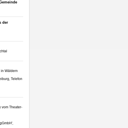
 Gemeinde
s der
chtal
 in Wäldern
iburg, Telefon
k vom Theater-
 gGmbH',