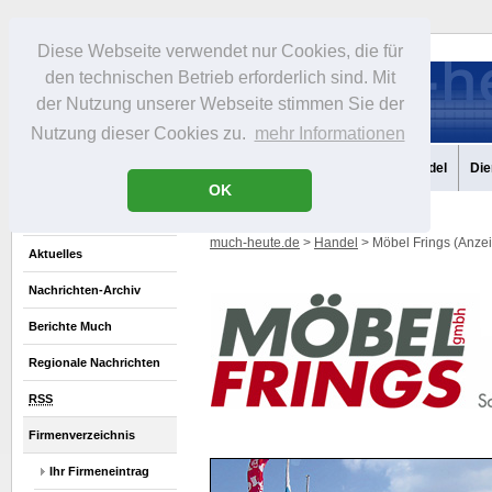
Diese Webseite verwendet nur Cookies, die für
den technischen Betrieb erforderlich sind. Mit
der Nutzung unserer Webseite stimmen Sie der
Nutzung dieser Cookies zu.
mehr Informationen
Aktuelles
Portrait
Infos
Freizeit
Gastronomie
Handel
Die
OK
much-heute.de
>
Handel
> Möbel Frings (Anze
Aktuelles
Nachrichten-Archiv
Berichte Much
Regionale Nachrichten
RSS
Firmenverzeichnis
Ihr Firmeneintrag