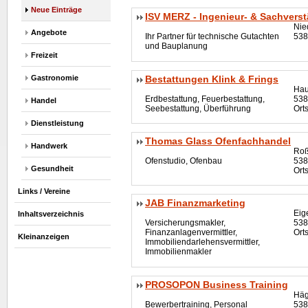
Neue Einträge
ISV MERZ - Ingenieur- & Sachvers
Nie
Angebote
Ihr Partner für technische Gutachten
538
und Bauplanung
Freizeit
Gastronomie
Bestattungen Klink & Frings
Hau
Erdbestattung, Feuerbestattung,
538
Handel
Seebestattung, Überführung
Ort
Dienstleistung
Thomas Glass Ofenfachhandel
Handwerk
Roß
Ofenstudio, Ofenbau
538
Gesundheit
Ort
Links / Vereine
JAB Finanzmarketing
Eig
Inhaltsverzeichnis
Versicherungsmakler,
538
Finanzanlagenvermittler,
Orts
Kleinanzeigen
Immobiliendarlehensvermittler,
Immobilienmakler
PROSOPON Business Training
Häg
Bewerbertraining, Personal
538