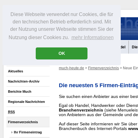
Diese Webseite verwendet nur Cookies, die für
den technischen Betrieb erforderlich sind. Mit
der Nutzung unserer Webseite stimmen Sie der
Nutzung dieser Cookies zu.
mehr Informationen
Aktuelles
Portrait
Infos
Freizeit
Gastronomie
Handel
Die
OK
much-heute.de
>
Firmenverzeichnis
> Neue Ein
Aktuelles
Nachrichten-Archiv
Die neuesten 5 Firmen-Einträ
Berichte Much
Sie suchen einen Anbieter aus einer be
Regionale Nachrichten
Egal ob Handel, Handwerker oder Dienstle
Branchenverzeichnis
(siehe Menueleist
RSS
von Anbietern aus der Gemeinde und de
Firmenverzeichnis
Auf dieser Seite informieren wir Sie über
Branchenbuch des Internet-Portals
www.
Ihr Firmeneintrag