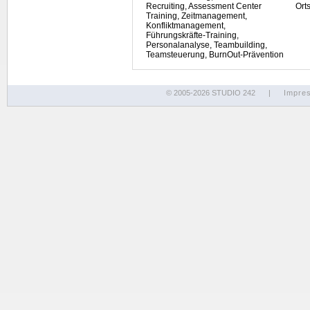
Recruiting, Assessment Center
Ort
Training, Zeitmanagement,
Konfliktmanagement,
Führungskräfte-Training,
Personalanalyse, Teambuilding,
Teamsteuerung, BurnOut-Prävention
© 2005-2026 STUDIO 242
|
Impre