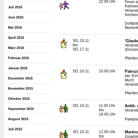
22.00 Uhr
Feuer a
Rahme
Juli 2016
Veransta
.
Kirchen
Juni 2016
Dorfpla
Mai 2016
Marienf
April 2016
SO, 10.11.
'Glaub
bis
Veranst
März 2016
SO, 17.11.
(Einzel
Februar 2016
Pfarrkir
Januar 2016
SO, 10.11.
10.00 Uhr
Patroz
der Sch
Dezember 2015
Much
Veranst
November 2015
Pfarrkir
Oktober 2015
SO, 10.11.
11.00 Uhr
Antik-
September 2015
bis
Veransta
18.00 Uhr
.
Parkpla
August 2015
Juli 2015
SO, 10.11.
12.00 Uhr
Martin
bis
Zusamme