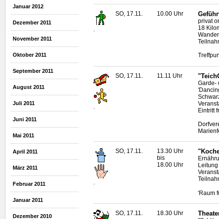
Januar 2012
SO, 17.11.
10.00 Uhr
Geführ
privat 
Dezember 2011
18 Kilo
.
Wanderf
November 2011
Teilnah
Oktober 2011
Treffpun
September 2011
SO, 17.11.
11.11 Uhr
"Teich
Garde- 
August 2011
'
Dancin
Schwarz
Veranst
Juli 2011
.
Eintritt f
Juni 2011
Dorfver
Marienf
Mai 2011
SO, 17.11.
13.30 Uhr
"Koche
April 2011
bis
Ernähru
18.00 Uhr
Leitung
März 2011
Veranst
Teilnah
.
Februar 2011
'Raum f
Januar 2011
SO, 17.11.
18.30 Uhr
Theate
Dezember 2010