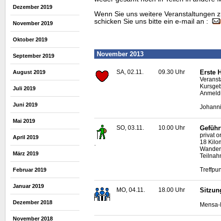
Dezember 2019
Wenn Sie uns weitere Veranstaltungen z
schicken Sie uns bitte ein e-mail an :
November 2019
Oktober 2019
November 2013
September 2019
SA, 02.11.
09.30 Uhr
Erste 
August 2019
Veransta
Kursgeb
Juli 2019
Anmeldu
Juni 2019
Johanni
Mai 2019
SO, 03.11.
10.00 Uhr
Geführ
privat 
April 2019
18 Kilo
.
Wanderf
März 2019
Teilnah
Treffpun
Februar 2019
Januar 2019
MO, 04.11.
18.00 Uhr
Sitzun
Dezember 2018
Mensa-N
November 2018