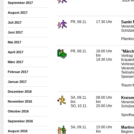
'JuZe M
September 2017
.
August 2017
FR, 08.11.
17.30 Uhr
Sankt 
Juli 2017
Veranst
Schütze
Juni 2017
Pfarrkir
Mai 2017
FR, 08.11.
18.00 Uhr
"Märch
April 2017
bis
Vortrag
19.30 Uhr
Kräuter
.
März 2017
Vorlese
Veranst
Februar 2017
Teilnah
Speisen
Januar 2017
'Raum f
Dezember 2016
SA, 09.11.
08.00 Uhr
Kreism
November 2016
bis
bis
Veranstal
SO, 10.11.
20.00 Uhr
Schütz
.
Oktober 2016
Sportha
September 2016
SA, 09.11.
15.00 Uhr
Martin
bis
August 2016
Beginn 