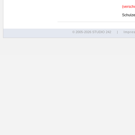
(versch
Schulze
© 2005-2026 STUDIO 242
|
Impre