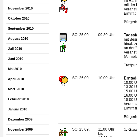
im Rahm
mit der
November 2010
Veranst
Eintritt
.
Oktober 2010
Bürgerh
September 2010
SO, 25.09.
09.30 Uhr
Tagesf
August 2010
mit Bes
hinab z
an der 
Juli 2010
Veranst
.
(Anmeld
Juni 2010
Treffpu
Mai 2010
SO, 25.09.
10.00 Uhr
Ernted
April 2010
10.00 U
13.30 U
.
März 2010
15.00 U
16.00 Uh
Februar 2010
18.00 Uh
Veranst
Eintritt f
Januar 2010
Bürgerh
Dezember 2009
SO, 25.09.
11.00 Uhr
1. Gar
November 2009
bis