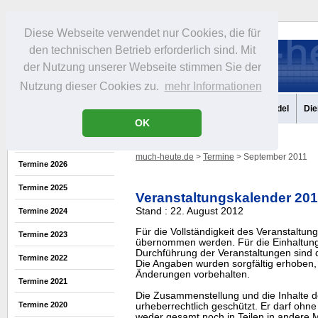
Diese Webseite verwendet nur Cookies, die für
den technischen Betrieb erforderlich sind. Mit
der Nutzung unserer Webseite stimmen Sie der
Nutzung dieser Cookies zu.
mehr Informationen
Aktuelles
Portrait
Infos
Freizeit
Gastronomie
Handel
Die
OK
much-heute.de
>
Termine
> September 2011
Termine 2026
Termine 2025
Veranstaltungskalender 20
Stand : 22. August 2012
Termine 2024
Für die Vollständigkeit des Veranstaltu
Termine 2023
übernommen werden. Für die Einhaltung
Durchführung der Veranstaltungen sind di
Termine 2022
Die Angaben wurden sorgfältig erhoben, 
Änderungen vorbehalten.
Termine 2021
Die Zusammenstellung und die Inhalte d
Termine 2020
urheberrechtlich geschützt. Er darf oh
weder gesamt noch in Teilen in ander