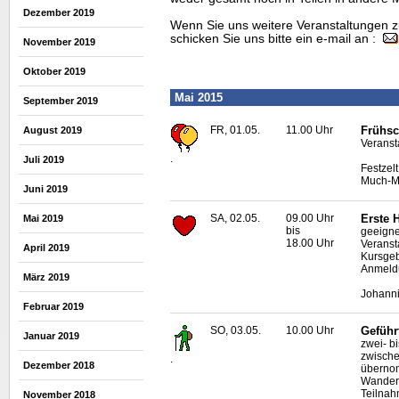
Dezember 2019
Wenn Sie uns weitere Veranstaltungen z
schicken Sie uns bitte ein e-mail an :
November 2019
Oktober 2019
Mai 2015
September 2019
FR, 01.05.
11.00 Uhr
Frühsc
August 2019
Veranst
.
Juli 2019
Festzel
Much-Ma
Juni 2019
SA, 02.05.
09.00 Uhr
Erste H
Mai 2019
bis
geeigne
18.00 Uhr
Veranst
April 2019
Kursgeb
Anmeldu
März 2019
Johanni
Februar 2019
SO, 03.05.
10.00 Uhr
Geführ
Januar 2019
zwei- b
zwische
.
Dezember 2018
übern
Wanderf
Teilnah
November 2018