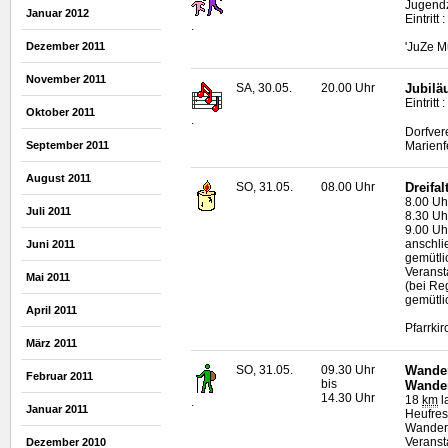
Jugend
Januar 2012
Eintritt
.
'JuZe M
Dezember 2011
November 2011
SA, 30.05.
20.00 Uhr
Jubilä
Eintrit
Oktober 2011
.
Dorfver
Marienf
September 2011
August 2011
SO, 31.05.
08.00 Uhr
Dreifa
8.00 Uh
Juli 2011
8.30 Uh
9.00 Uh
anschli
Juni 2011
gemütl
Veranst
Mai 2011
(bei Re
gemütli
April 2011
Pfarrkir
März 2011
SO, 31.05.
09.30 Uhr
Wander
Februar 2011
bis
Wande
14.30 Uhr
18
km
l
.
Januar 2011
Heufres
Wanderf
Veranst
Dezember 2010