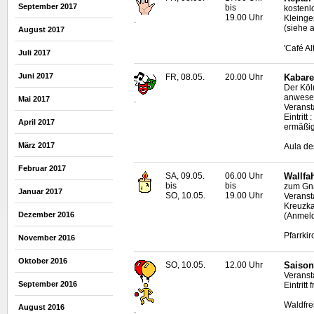
September 2017
bis
kostenl
19.00 Uhr
Kleinge
.
(siehe 
August 2017
'Café A
Juli 2017
Juni 2017
FR, 08.05.
20.00 Uhr
Kabare
Der Köl
anwese
Mai 2017
.
Veranst
Eintrit
April 2017
ermäßig
März 2017
Aula de
Februar 2017
SA, 09.05.
06.00 Uhr
Wallfa
bis
bis
zum Gna
Januar 2017
SO, 10.05.
19.00 Uhr
Veranst
Kreuzka
Dezember 2016
(Anmeld
Pfarrki
November 2016
Oktober 2016
SO, 10.05.
12.00 Uhr
Saison
Veransta
September 2016
Eintritt f
Waldfr
August 2016
.